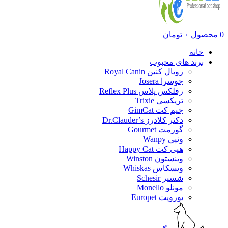
0
محصول
۰
تومان
خانه
برند های محبوب
رویال کنین Royal Canin
جوسرا Josera
رفلکس پلاس Reflex Plus
تریکسی Trixie
جیم کت GimCat
دکتر کلادرز Dr.Clauder’s
گورمت Gourmet
ونپی Wanpy
هپی کت Happy Cat
وینستون Winston
ویسکاس Whiskas
شسیر Schesir
مونلو Monello
یوروپت Europet