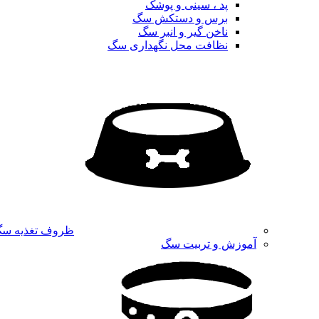
پد ، سینی و پوشک
برس و دستکش سگ
ناخن گیر و انبر سگ
نظافت محل نگهداری سگ
ظروف تغذیه س
آموزش و تربیت سگ