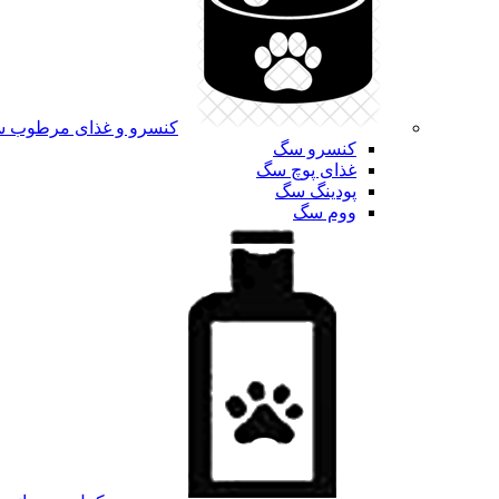
کنسرو و غذای مرطوب 
کنسرو سگ
غذای پوچ سگ
پودینگ سگ
ووم سگ