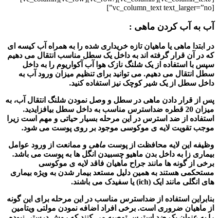
[vc_column_text text_larger=”no”]
آب به آب کردن ماهی :
در ابتدا ماهی یا ماهیان تازه خریداری شده را به همراه آب کیسه ای
که در آن قرار گرفته اند به داخل یک سطل مناسب انتقال می دهیم
سپس با استفاده از یک شلنگ نازک هوا آب آکواریوم را به داخل
سطل انتقال می دهیم. می توانید برای تنظیم میزان ورود آب به
داخل سطل از یک شیر کوچک نیز استفاده کنید.
پس از قرار دادن
ماهی
در سطل و وصل نمودن شلنگ انتقال آب، به
میزان 20 قطره ضداسترس مناسب به داخل سطل بیافزایدید.
استفاده از ضد استرس در این مرحله بسیار حیاتی و مهم است زیرا
موجب تقویت لایه ی موکوسی موجود بر روی پوست می شود.
وظیفه این لایه محافظت از پوست
ماهی
و ممانعت از ورود عوامل
بیماری زا به داخل بدن ماهیو چسبیدن انگل ها به پوست می باشد.
برخی از گونه ها مانند جراح ماهیان فاقد لایه ی موکوسی
مستحکمی هستند به همین دلیل مستعد بیمار شدن به ویژه بیماری
های انگلی مانند ایک (ich) یا سفیدک می باشند.
بنابراین استفاده از ضداسترس مناسب در این مرحله برای این گونه
از ماهیان ضروری است. برخی افراد اضافه نمودن مولتی ویتامین
را به عنوان یک ضد استرس توصیه می کنند که روش درستی نبوده