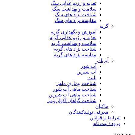
تغذیه و رژیم غذایی سگ
سلامت و بهداشت سگ
شناخت نژاد های سگ
مقایسه نژاد های سگ
گربه
آموزش و نگهداری گربه
تغذیه و رژیم غذایی گربه
سلامت و بهداشت گربه
شناخت نژاد های گربه
مقایسه نژاد های گربه
آبزیان
آب شور
آب شیرین
پلنت
شناخت بیماری ماهی
شناخت ماهی آب شور
شناخت ماهی آب شیرین
شناخت گیاهان آکواریومی
ماکیان
معرفی تولیدکنندگان
شرایط و قوانین
ورود / ثبت نام
سبد خرید