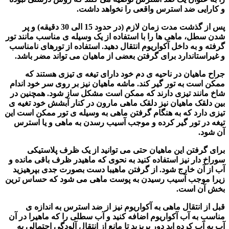
و کارایی ضد استرس واقعی را نخواهد داشت.
پس از گذشت مدت زمان لازم (در حدود 15 الی 30 دقیقه) و پر
شدن سطل،
ماهی ها
را با استفاده از یک وسیله ی مناسب مانند تور
گرفته و به داخل آکواریوم انتقال دهید. استفاده از تورهای نامناسب
و غیراستاندارد برای گرفتن بعضی از ماهیان می تواند مضر باشد.
جراح ماهیان در ناحیه ی دم خود دارای تیغه ی تیزی هستند که
ممکن است به تور گیر کند. ماشه ماهیان نیز بر روی سر خود اندام
شاخ مانند تیزی دارند که ممکن است مشکل ساز شود. همچنین در
بین دلقک ماهیان نیز دلقک ماهی مارون در کنار آبشش خود تغیه ی
تیزی دارد که به هنگام گرفتن ماهی به وسیله ی تور ممکن است این
تیغه در تور گیر کرده و موجب آسیب رسدن به ماهی و یا استرس
آن شود.
برای گرفتن این ماهیان حتی می توانید از یک ظرف پلاستیکی
سوراخ دار نیز استفاده کنید به نحوی که ماهیدر ظرف باقی مانده و
آب از آن خارج شود. از گرفتن ماهیبا دست بصورت جدی بپرهیزید
زیرا موجب آسیب رسیدن به پوست ماهی می شود که حساس ترین
بخش آن است.
قبل از انتقال ماهی به آکواریوم نیز از ضد استرس به اندازه ی
مناسب به آب
آکواریوم
اضافه کنید و آب سطلی را که ماهیرا در آن
آب به آب
کرده اید دور بریزید تا مانع از انتقال آلودگی احتمالی به