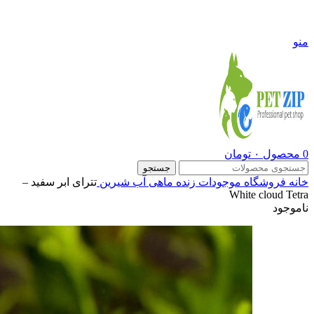
09108290600
منو
0
محصول
۰
تومان
جستجو
خانه
فروشگاه
موجودات زنده
ماهی آب شیرین
تترای ابر سفید –
White cloud Tetra
ناموجود