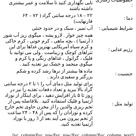
تایی نگهداری کنید تا سلامت و عمر بیشتری
:
داشته باشند
۲۲ – ۱۸ درجه سانتی گراد ( ۷۲ – ۶۴
دما :
فارنهایت)
شرایط شیمیایی :
آب تمیز ، سبک و در حدود خنثی
همه چیز خوار . لارو پشه ، میگوی ریز آب شور
( آرتمیا ) ، بچه ماهی ، کرم خونی ، کرم خاکی
و کرم سیاه آمریکایی بهترین غذاها برای این
رژیم غذایی :
تتراهای کوچک و زیباست . ولی می توانید با
فلیک ، گرانول ، غذاهای رنگی و یا کرم و
میگوی منجمد و خشک نیز تغذیه کنید .
ماده ها بیشتر از نرها رشد کرده و شکم
جنسیت :
بزرگتر و سفیدی دارند .
برای تولید مثل دمای آب را ۱ تا ۲ درجه سانتی
گراد بالا ببرید و تعداد دفعات تغذیه را نیز در
روز تا ۵ بار افزایش دهید ، برای اینکار از نوزاد
آرتمیا و فلیک استفاده کنید . بلافاصله پس از
تولید مثل :
تخم ریزی والدین را از مخزن حاوی تخم خارج
کرده و نوزادان را که پس از ۴۸ – ۲۴ ساعت
از تخم بیرون می آیند بعد از 3 روز با نوزاد
آرتمیا تغذیه کنید.
[/vc_column_text][/vc_column][/vc_row][vc_row][vc_column]