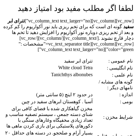
لطفا اگر مطلب مفید بود امتیاز دهید
[vc_row][vc_column][vc_column_text text_larger=”no”]
تترای ابر
سفید
گونه ای است که برای تخم ریزی باید نور آکواریوم را کم کرده
و بعد از تخم ریزی دوباره نور آکواریوم را افزایش دهید تا تخم ها
دچار قارچ نشوند .
[/vc_column_text][/vc_column][/vc_row]
[vc_row][vc_column][vc_text_separator title=”مشخصات :”
color=”green”][vc_column_text text_larger=”no”]
نام عمومی :
تترای ابر سفید
White cloud Tetra
نام انگلیسی :
Tanichthys albonubes
نام علمی :
گونه های مشابه /
نامهای دیگر :
اندازه :
در حدود ۲ اینچ (۵ سانتی متر)
بومی :
آسيا . کوهستان ابرهای سفید در چین
مخزن گیاهکاری شده با فضای کافی برای
شنای دسته جمعی ، سیستم تصفیه مناسب و
شرایط مخزن :
تعداد زیادی مخفیگاه وغارهای سنگی با
دکورهای پلاستیکی برای بازی کردن ماهی ها
بسیار آرام و صلحجو. در دسته های حداقل ۲۰
خصوصیات رفتاری