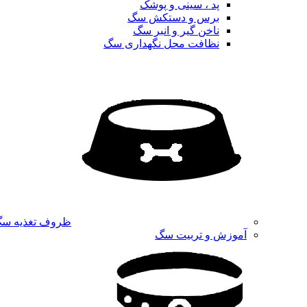
پد ، سینی و پوشک
برس و دستکش سگ
ناخن گیر و انبر سگ
نظافت محل نگهداری سگ
ظروف تغذیه س
آموزش و تربیت سگ