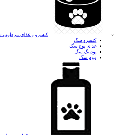
کنسرو و غذای مرطوب 
کنسرو سگ
غذای پوچ سگ
پودینگ سگ
ووم سگ