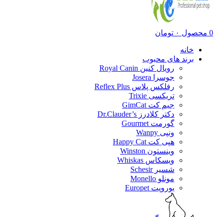
0
محصول
۰
تومان
خانه
برند های محبوب
رویال کنین Royal Canin
جوسرا Josera
رفلکس پلاس Reflex Plus
تریکسی Trixie
جیم کت GimCat
دکتر کلادرز Dr.Clauder’s
گورمت Gourmet
ونپی Wanpy
هپی کت Happy Cat
وینستون Winston
ویسکاس Whiskas
شسیر Schesir
مونلو Monello
یوروپت Europet