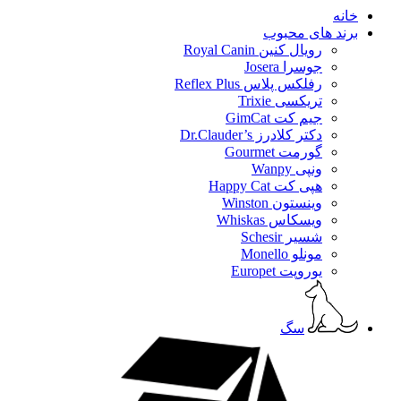
خانه
برند های محبوب
رویال کنین Royal Canin
جوسرا Josera
رفلکس پلاس Reflex Plus
تریکسی Trixie
جیم کت GimCat
دکتر کلادرز Dr.Clauder’s
گورمت Gourmet
ونپی Wanpy
هپی کت Happy Cat
وینستون Winston
ویسکاس Whiskas
شسیر Schesir
مونلو Monello
یوروپت Europet
سگ