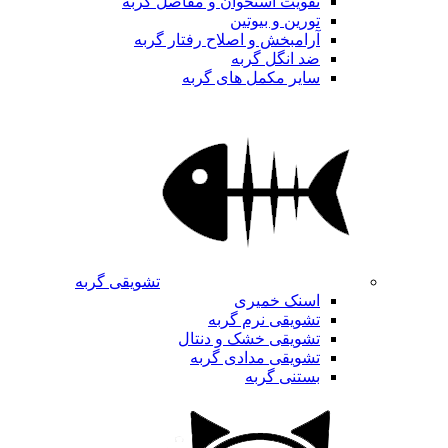
تقویت استخوان و مفاصل گربه
تورین و بیوتین
آرامبخش و اصلاح رفتار گربه
ضد انگل گربه
سایر مکمل های گربه
تشویقی گربه
اسنک خمیری
تشویقی نرم گربه
تشویقی خشک و دنتال
تشویقی مدادی گربه
بستنی گربه