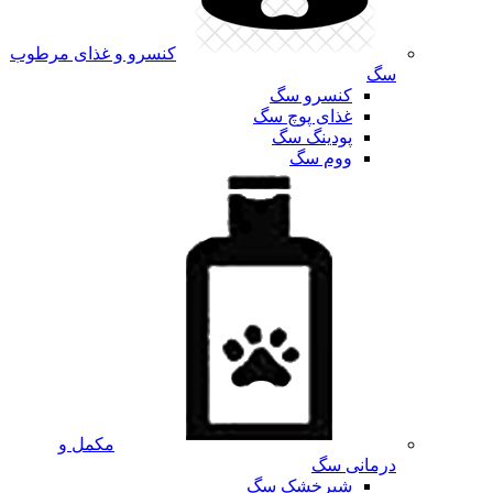
کنسرو و غذای مرطوب
سگ
کنسرو سگ
غذای پوچ سگ
پودینگ سگ
ووم سگ
مکمل و
درمانی سگ
شیرخشک سگ