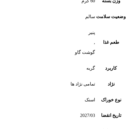
وزن بسته
60 گرم
وضعیت سلامت
سالم
پنیر
طعم غذا
,
گوشت گاو
کاربرد
گربه
نژاد
تمامی نژاد ها
نوع خوراک
اسنک
تاریخ انقضا
2027/03