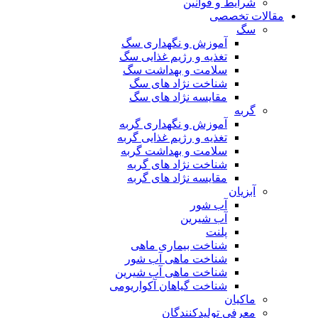
شرایط و قوانین
مقالات تخصصی
سگ
آموزش و نگهداری سگ
تغذیه و رژیم غذایی سگ
سلامت و بهداشت سگ
شناخت نژاد های سگ
مقایسه نژاد های سگ
گربه
آموزش و نگهداری گربه
تغذیه و رژیم غذایی گربه
سلامت و بهداشت گربه
شناخت نژاد های گربه
مقایسه نژاد های گربه
آبزیان
آب شور
آب شیرین
پلنت
شناخت بیماری ماهی
شناخت ماهی آب شور
شناخت ماهی آب شیرین
شناخت گیاهان آکواریومی
ماکیان
معرفی تولیدکنندگان