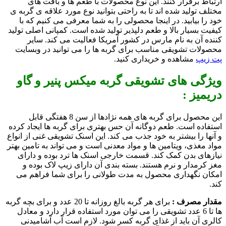
ارتباط برقرار کنند. این نوع محصولات با طعم ها و بافت های
مختلف تولید شده اند تا به راحتی بتوانید نوع مورد علاقه ی گربه ی
خود را بیابید. در اینجا محصولی را به شما معرفی می کنیم که با
کیفیت بسیار بالا و طعم دلپذیر تولید شده است. کمپانی اصلی تولید
کننده آن به نام مارس در کشور آمریکا فعالیت می کند. سایر
محصولات تشویقی مناسب برای گربه ها را می توانید در وبسایت
پت زیپ
مشاهده و خریداری کنید.
ویژگی های تشویقی گربه میکس پنیر و گاو
دریمیز :
این محصول برای گربه های همه نژادها از سن 8 هفتگی قابل
استفاده است. طعم دوگانه آن حس بهتری برای گربه ها ایجاد کرده
و آنها را بیشتر به خود جذب می کند. این اسنک تشویقی غنی از انواع
مواد مغذی، ویتامین ها و مواد معدنی است و می تواند به تامین بهتر
نیازهای بدن کمک کند. قسمت خارجی اسنک ها ترد بوده و دارای
مغز کرمدار و نرم هستند. بسته بندی آن دارای زیپ لاک بوده و
امکان نگهداری محصول به مدت طولانی را برای شما فراهم می
کند.
مقدار مصرف :
برای هر گربه بالغ روزانه تا 20 عدد و برای بچه گربه
ها تا 6 عدد تشویقی را می توان مورد استفاده قرار دارد و معادل
کالری آن باید از غذای گربه کسر شود. لازم است آب آشامیدنی