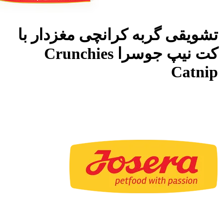
تشویقی گربه کرانچی مغزدار با
کت نیپ جوسرا Crunchies
Catnip