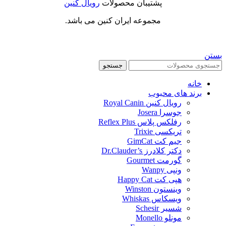
پشتیبان محصولات
رویال کنین
مجموعه ایران کنین می باشد.
بستن
جستجو
خانه
برند های محبوب
رویال کنین Royal Canin
جوسرا Josera
رفلکس پلاس Reflex Plus
تریکسی Trixie
جیم کت GimCat
دکتر کلادرز Dr.Clauder’s
گورمت Gourmet
ونپی Wanpy
هپی کت Happy Cat
وینستون Winston
ویسکاس Whiskas
شسیر Schesir
مونلو Monello