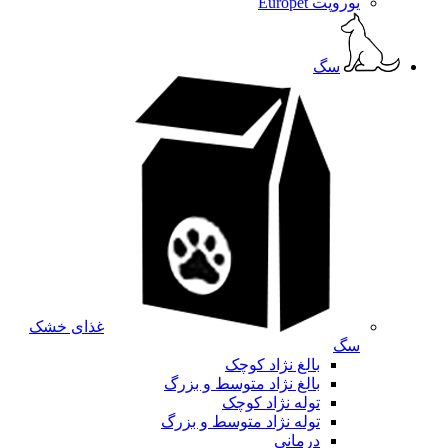
یوروپت Europet
سگ
غذای خشک
سگ
بالغ نژاد کوچک
بالغ نژاد متوسط و بزرگ
توله نژاد کوچک
توله نژاد متوسط و بزرگ
درمانی