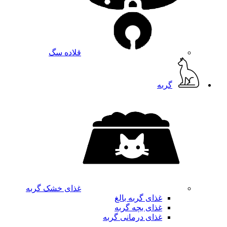
قلاده سگ
گربه
غذای خشک گربه
غذای گربه بالغ
غذای بچه گربه
غذای درمانی گربه