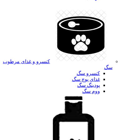
کنسرو و غذای مرطوب
سگ
کنسرو سگ
غذای پوچ سگ
پودینگ سگ
ووم سگ