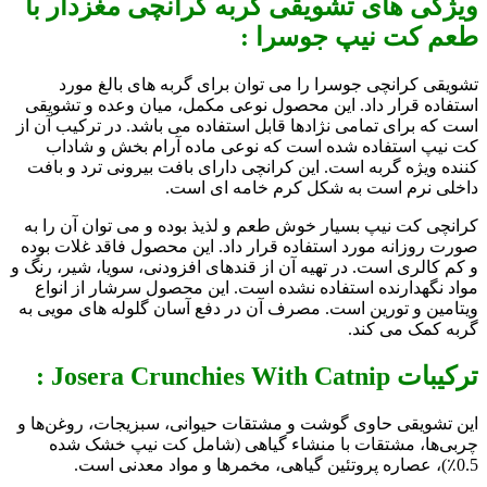
ویژگی های تشویقی گربه کرانچی مغزدار با
طعم کت نیپ جوسرا :
تشویقی کرانچی جوسرا را می توان برای گربه های بالغ مورد
استفاده قرار داد. این محصول نوعی مکمل، میان وعده و تشویقی
است که برای تمامی نژادها قابل استفاده می باشد. در ترکیب آن از
کت نیپ استفاده شده است که نوعی ماده آرام بخش و شاداب
کننده ویژه گربه است. این کرانچی دارای بافت بیرونی ترد و بافت
داخلی نرم است به شکل کرم خامه ای است.
کرانچی کت نیپ بسیار خوش طعم و لذیذ بوده و می توان آن را به
صورت روزانه مورد استفاده قرار داد. این محصول فاقد غلات بوده
و کم کالری است. در تهیه آن از قندهای افزودنی، سویا، شیر، رنگ و
مواد نگهدارنده استفاده نشده است. این محصول سرشار از انواع
ویتامین و تورین است. مصرف آن در دفع آسان گلوله های مویی به
گربه کمک می کند.
ترکیبات Josera Crunchies With Catnip :
این تشویقی حاوی گوشت و مشتقات حیوانی، سبزیجات، روغن‌ها و
چربی‌ها، مشتقات با منشاء گیاهی (شامل کت نیپ خشک شده
0.5٪)، عصاره پروتئین گیاهی، مخمرها و مواد معدنی است.