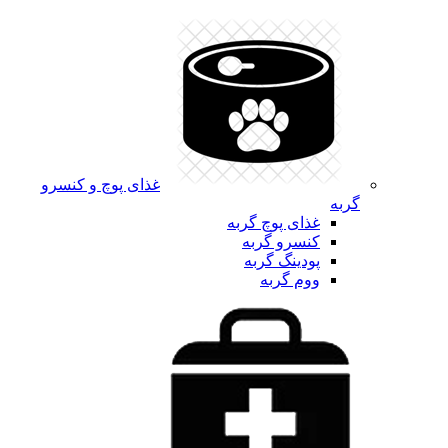
غذای پوچ و کنسرو
گربه
غذای پوچ گربه
کنسرو گربه
پودینگ گربه
ووم گربه