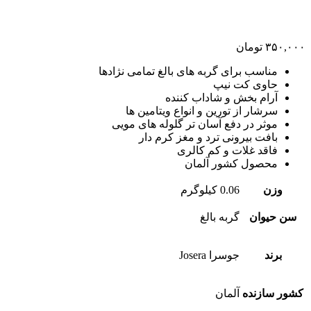
۳۵۰,۰۰۰
تومان
مناسب برای گربه های بالغ تمامی نژادها
حاوی کت نیپ
آرام بخش و شاداب کننده
سرشار از تورین و انواع ویتامین ها
موثر در دفع آسان تر گلوله های مویی
بافت بیرونی ترد و مغز کرم دار
فاقد غلات و کم کالری
محصول کشور آلمان
وزن
0.06 کیلوگرم
سن حیوان
گربه بالغ
برند
جوسرا Josera
کشور سازنده
آلمان