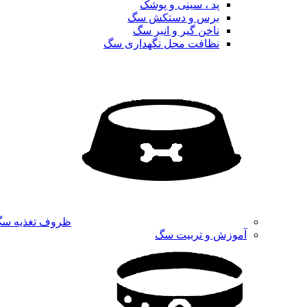
پد ، سینی و پوشک
برس و دستکش سگ
ناخن گیر و انبر سگ
نظافت محل نگهداری سگ
ظروف تغذیه س
آموزش و تربیت سگ