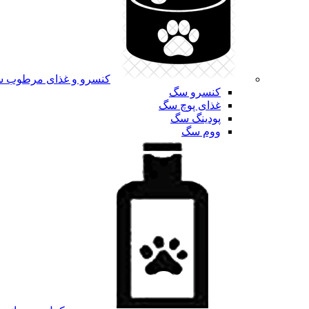
کنسرو و غذای مرطوب 
کنسرو سگ
غذای پوچ سگ
پودینگ سگ
ووم سگ