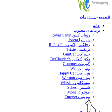
0
محصول
۰
تومان
خانه
برند های محبوب
رویال کنین Royal Canin
جوسرا Josera
رفلکس پلاس Reflex Plus
تریکسی Trixie
جیم کت GimCat
دکتر کلادرز Dr.Clauder’s
گورمت Gourmet
ونپی Wanpy
هپی کت Happy Cat
وینستون Winston
ویسکاس Whiskas
شسیر Schesir
مونلو Monello
یوروپت Europet