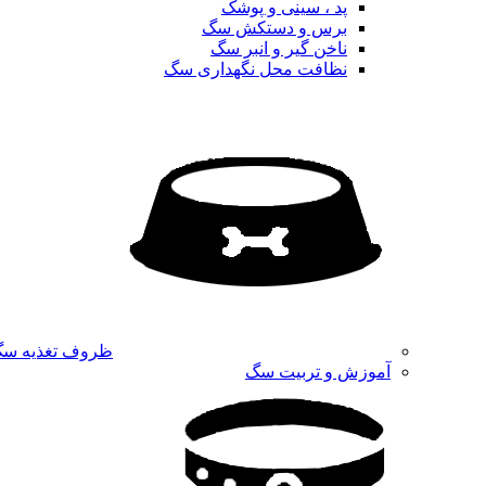
پد ، سینی و پوشک
برس و دستکش سگ
ناخن گیر و انبر سگ
نظافت محل نگهداری سگ
ظروف تغذیه س
آموزش و تربیت سگ