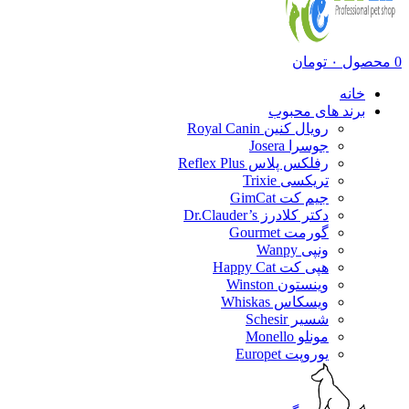
0
محصول
۰
تومان
خانه
برند های محبوب
رویال کنین Royal Canin
جوسرا Josera
رفلکس پلاس Reflex Plus
تریکسی Trixie
جیم کت GimCat
دکتر کلادرز Dr.Clauder’s
گورمت Gourmet
ونپی Wanpy
هپی کت Happy Cat
وینستون Winston
ویسکاس Whiskas
شسیر Schesir
مونلو Monello
یوروپت Europet