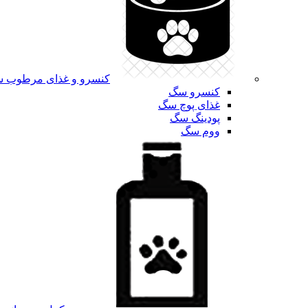
کنسرو و غذای مرطوب 
کنسرو سگ
غذای پوچ سگ
پودینگ سگ
ووم سگ