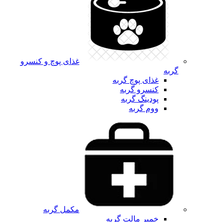
غذای پوچ و کنسرو
گربه
غذای پوچ گربه
کنسرو گربه
پودینگ گربه
ووم گربه
مکمل گربه
خمیر مالت گربه