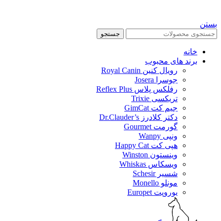
بستن
جستجو
خانه
برند های محبوب
رویال کنین Royal Canin
جوسرا Josera
رفلکس پلاس Reflex Plus
تریکسی Trixie
جیم کت GimCat
دکتر کلادرز Dr.Clauder’s
گورمت Gourmet
ونپی Wanpy
هپی کت Happy Cat
وینستون Winston
ویسکاس Whiskas
شسیر Schesir
مونلو Monello
یوروپت Europet