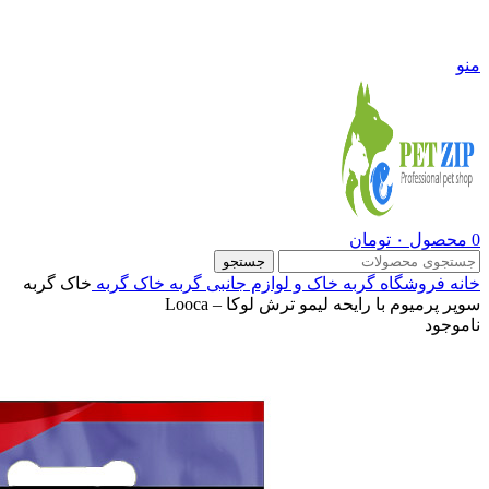
09108290600
منو
0
محصول
۰
تومان
جستجو
خانه
فروشگاه
گربه
خاک و لوازم جانبی گربه
خاک گربه
خاک گربه
سوپر پرمیوم با رایحه لیمو ترش لوکا – Looca
ناموجود