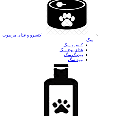
کنسرو و غذای مرطوب
سگ
کنسرو سگ
غذای پوچ سگ
پودینگ سگ
ووم سگ