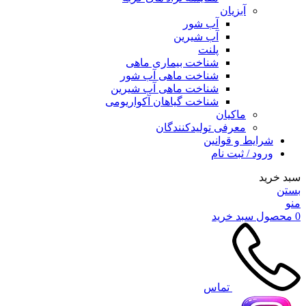
آبزیان
آب شور
آب شیرین
پلنت
شناخت بیماری ماهی
شناخت ماهی آب شور
شناخت ماهی آب شیرین
شناخت گیاهان آکواریومی
ماکیان
معرفی تولیدکنندگان
شرایط و قوانین
ورود / ثبت نام
سبد خرید
بستن
منو
0
محصول
سبد خرید
تماس