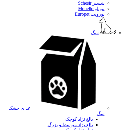
شسیر Schesir
مونلو Monello
یوروپت Europet
سگ
غذای خشک
سگ
بالغ نژاد کوچک
بالغ نژاد متوسط و بزرگ