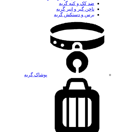
ضد کک و کنه گربه
ناخن گیر و انبر گربه
برس و دستکش گربه
پوشاک گربه