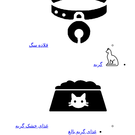
قلاده سگ
گربه
غذای خشک گربه
غذای گربه بالغ