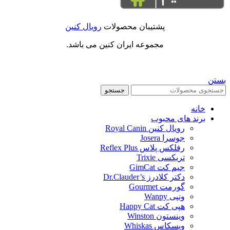
پشتیبان محصولات
رویال کنین
مجموعه ایران کنین می باشد.
بستن
جستجو
خانه
برند های محبوب
رویال کنین Royal Canin
جوسرا Josera
رفلکس پلاس Reflex Plus
تریکسی Trixie
جیم کت GimCat
دکتر کلادرز Dr.Clauder’s
گورمت Gourmet
ونپی Wanpy
هپی کت Happy Cat
وینستون Winston
ویسکاس Whiskas