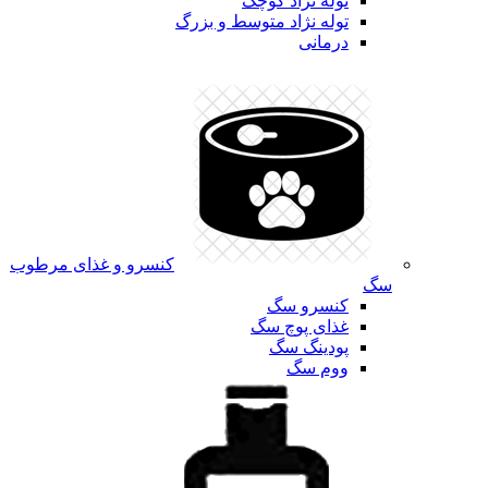
توله نژاد کوچک
توله نژاد متوسط و بزرگ
درمانی
کنسرو و غذای مرطوب
سگ
کنسرو سگ
غذای پوچ سگ
پودینگ سگ
ووم سگ