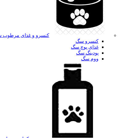
کنسرو و غذای مرطوب 
کنسرو سگ
غذای پوچ سگ
پودینگ سگ
ووم سگ