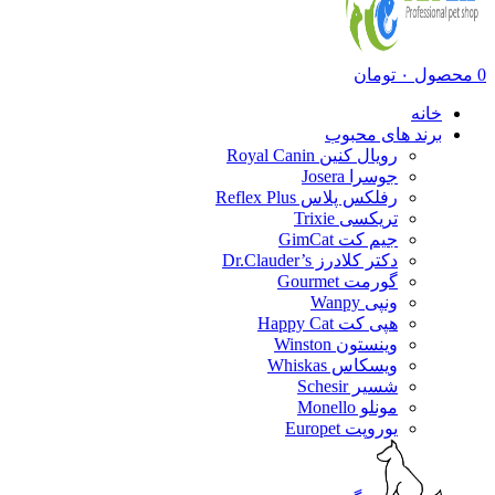
0
محصول
۰
تومان
خانه
برند های محبوب
رویال کنین Royal Canin
جوسرا Josera
رفلکس پلاس Reflex Plus
تریکسی Trixie
جیم کت GimCat
دکتر کلادرز Dr.Clauder’s
گورمت Gourmet
ونپی Wanpy
هپی کت Happy Cat
وینستون Winston
ویسکاس Whiskas
شسیر Schesir
مونلو Monello
یوروپت Europet