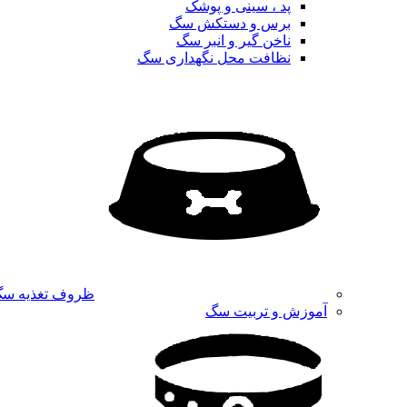
پد ، سینی و پوشک
برس و دستکش سگ
ناخن گیر و انبر سگ
نظافت محل نگهداری سگ
ظروف تغذیه س
آموزش و تربیت سگ