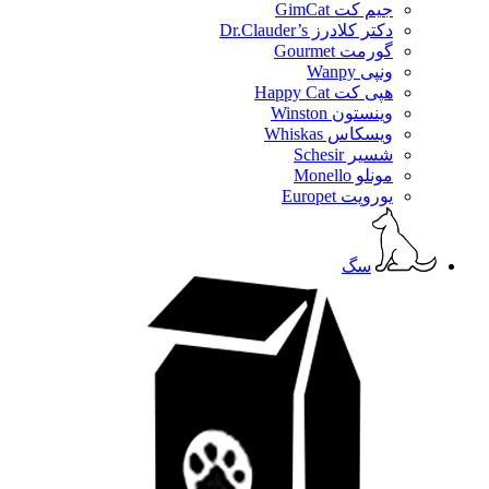
جیم کت GimCat
دکتر کلادرز Dr.Clauder’s
گورمت Gourmet
ونپی Wanpy
هپی کت Happy Cat
وینستون Winston
ویسکاس Whiskas
شسیر Schesir
مونلو Monello
یوروپت Europet
سگ