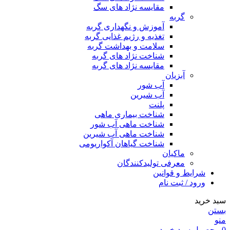
مقایسه نژاد های سگ
گربه
آموزش و نگهداری گربه
تغذیه و رژیم غذایی گربه
سلامت و بهداشت گربه
شناخت نژاد های گربه
مقایسه نژاد های گربه
آبزیان
آب شور
آب شیرین
پلنت
شناخت بیماری ماهی
شناخت ماهی آب شور
شناخت ماهی آب شیرین
شناخت گیاهان آکواریومی
ماکیان
معرفی تولیدکنندگان
شرایط و قوانین
ورود / ثبت نام
سبد خرید
بستن
منو
0
محصول
سبد خرید