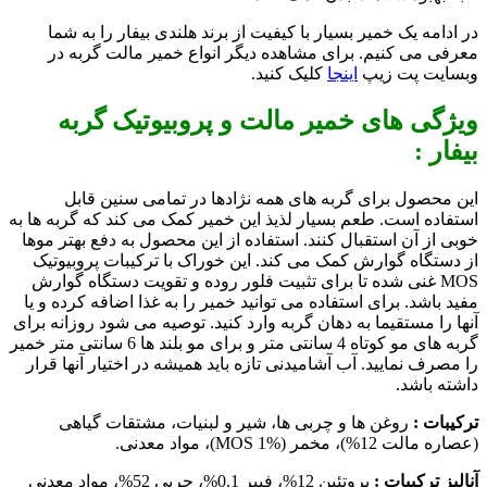
در ادامه یک خمیر بسیار با کیفیت از برند هلندی بیفار را به شما
معرفی می کنیم. برای مشاهده دیگر انواع خمیر مالت گربه در
وبسایت پت زیپ
اینجا
کلیک کنید.
ویژگی های خمیر مالت و پروبیوتیک گربه
بیفار :
این محصول برای گربه های همه نژادها در تمامی سنین قابل
استفاده است. طعم بسیار لذیذ این خمیر کمک می کند که گربه ها به
خوبی از آن استقبال کنند. استفاده از این محصول به دفع بهتر موها
از دستگاه گوارش کمک می کند. این خوراک با ترکیبات پروبیوتیک
MOS غنی شده تا برای تثبیت فلور روده و تقویت دستگاه گوارش
مفید باشد. برای استفاده می توانید خمیر را به غذا اضافه کرده و یا
آنها را مستقیما به دهان گربه وارد کنید. توصیه می شود روزانه برای
گربه های مو کوتاه 4 سانتی متر و برای مو بلند ها 6 سانتی متر خمیر
را مصرف نمایید. آب آشامیدنی تازه باید همیشه در اختیار آنها قرار
داشته باشد.
ترکیبات :
روغن ها و چربی ها، شیر و لبنیات، مشتقات گیاهی
(عصاره مالت 12%)، مخمر (MOS 1%)، مواد معدنی.
آنالیز ترکیبات :
پروتئین 12%، فیبر 0.1%، چربی 52%، مواد معدنی