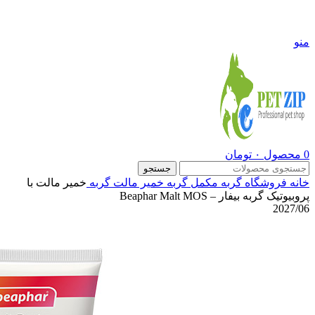
09108290600
منو
0
محصول
۰
تومان
جستجو
خانه
فروشگاه
گربه
مکمل گربه
خمیر مالت گربه
خمیر مالت با
پروبیوتیک گربه بیفار – Beaphar Malt MOS
2027/06