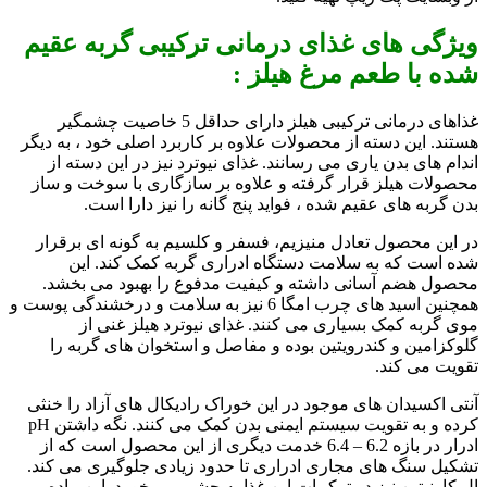
ویژگی های غذای درمانی ترکیبی گربه عقیم
شده با طعم مرغ هیلز :
غذاهای درمانی ترکیبی هیلز دارای حداقل 5 خاصیت چشمگیر
هستند. این دسته از محصولات علاوه بر کاربرد اصلی خود ، به دیگر
اندام های بدن یاری می رسانند. غذای نیوترد نیز در این دسته از
محصولات هیلز قرار گرفته و علاوه بر سازگاری با سوخت و ساز
بدن گربه های عقیم شده ، فواید پنج گانه را نیز دارا است.
در این محصول تعادل
منیزیم، فسفر و کلسیم
به گونه ای برقرار
شده است که به سلامت دستگاه ادراری گربه کمک کند. این
محصول هضم آسانی داشته و کیفیت مدفوع را بهبود می بخشد.
همچنین اسید های چرب امگا 6 نیز به سلامت و درخشندگی پوست و
موی گربه کمک بسیاری می کنند. غذای نیوترد هیلز غنی از
گلوکزامین و کندرویتین
بوده و مفاصل و استخوان های گربه را
تقویت می کند.
آنتی اکسیدان های موجود در این خوراک رادیکال های آزاد را خنثی
کرده و به تقویت سیستم ایمنی بدن کمک می کنند. نگه داشتن pH
ادرار در بازه 6.2 – 6.4 خدمت دیگری از این محصول است که از
تشکیل سنگ های مجاری ادراری تا حدود زیادی جلوگیری می کند.
ال کارنیتین نیز در ترکیبات این غذا به چشم می خورد. این ماده