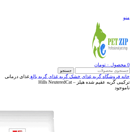
09108290600
منو
0
محصول
۰
تومان
جستجو
خانه
فروشگاه
گربه
غذای خشک گربه
غذای گربه بالغ
غذای درمانی
ترکیبی گربه عقیم شده هیلز – Hills NeuteredCat
ناموجود