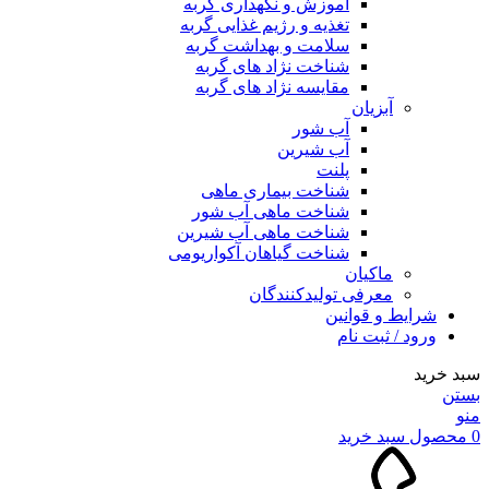
آموزش و نگهداری گربه
تغذیه و رژیم غذایی گربه
سلامت و بهداشت گربه
شناخت نژاد های گربه
مقایسه نژاد های گربه
آبزیان
آب شور
آب شیرین
پلنت
شناخت بیماری ماهی
شناخت ماهی آب شور
شناخت ماهی آب شیرین
شناخت گیاهان آکواریومی
ماکیان
معرفی تولیدکنندگان
شرایط و قوانین
ورود / ثبت نام
سبد خرید
بستن
منو
0
محصول
سبد خرید