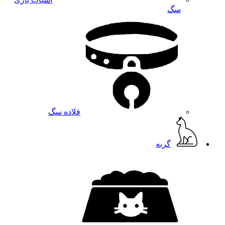
سگ
قلاده سگ
گربه