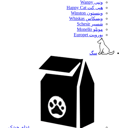
ونپی Wanpy
هپی کت Happy Cat
وینستون Winston
ویسکاس Whiskas
شسیر Schesir
مونلو Monello
یوروپت Europet
سگ
غذای خشک