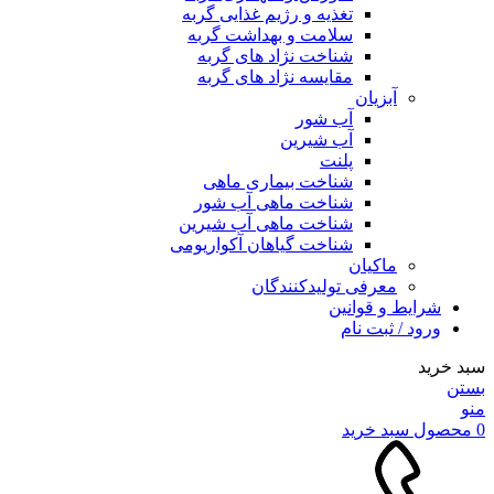
تغذیه و رژیم غذایی گربه
سلامت و بهداشت گربه
شناخت نژاد های گربه
مقایسه نژاد های گربه
آبزیان
آب شور
آب شیرین
پلنت
شناخت بیماری ماهی
شناخت ماهی آب شور
شناخت ماهی آب شیرین
شناخت گیاهان آکواریومی
ماکیان
معرفی تولیدکنندگان
شرایط و قوانین
ورود / ثبت نام
سبد خرید
بستن
منو
0
محصول
سبد خرید