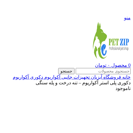
09108290600
منو
0
محصول
۰
تومان
جستجو
خانه
فروشگاه
آبزیان
تجهیزات جانبی آکواریوم
دکوری آکواریوم
دکوری پلی استر آکواریوم – تنه درخت و پله سنگی
ناموجود