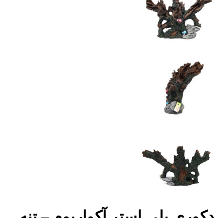
دکوری پلی استر آکواریوم – تنه