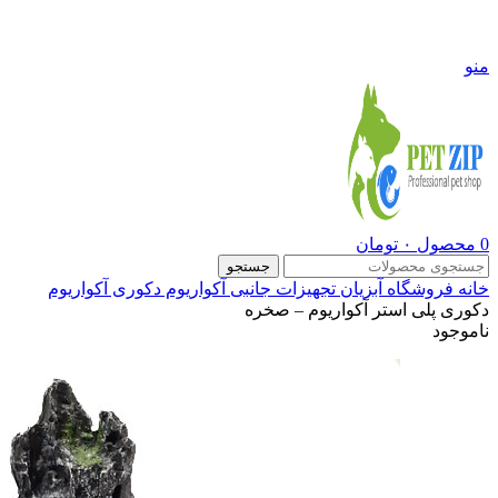
09108290600
منو
0
محصول
۰
تومان
جستجو
خانه
فروشگاه
آبزیان
تجهیزات جانبی آکواریوم
دکوری آکواریوم
دکوری پلی استر آکواریوم – صخره
ناموجود