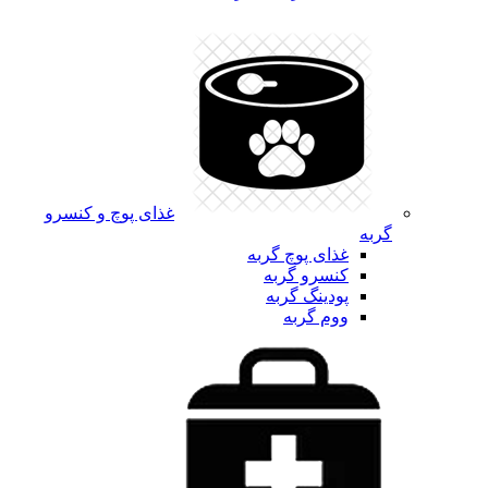
غذای پوچ و کنسرو
گربه
غذای پوچ گربه
کنسرو گربه
پودینگ گربه
ووم گربه