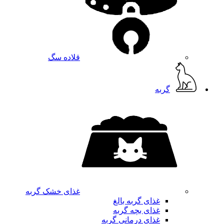
قلاده سگ
گربه
غذای خشک گربه
غذای گربه بالغ
غذای بچه گربه
غذای درمانی گربه