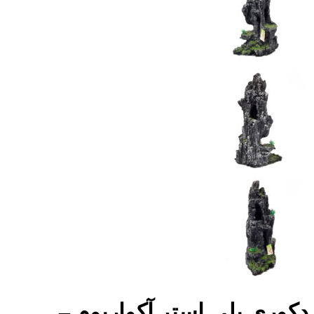
دکوری پلی استر آکواریوم –