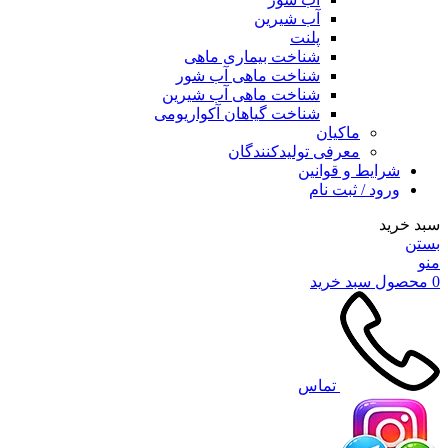
آب شیرین
پلنت
شناخت بیماری ماهی
شناخت ماهی آب شور
شناخت ماهی آب شیرین
شناخت گیاهان آکواریومی
ماکیان
معرفی تولیدکنندگان
شرایط و قوانین
ورود / ثبت نام
سبد خرید
بستن
منو
0
محصول
سبد خرید
تماس