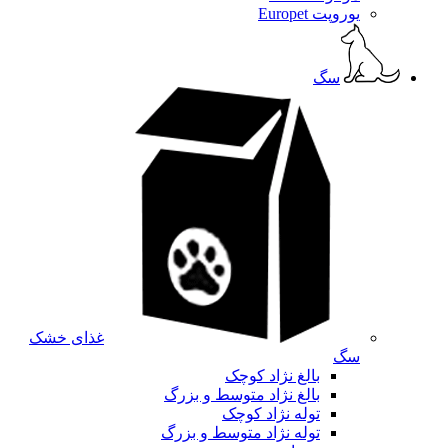
یوروپت Europet
سگ
غذای خشک
سگ
بالغ نژاد کوچک
بالغ نژاد متوسط و بزرگ
توله نژاد کوچک
توله نژاد متوسط و بزرگ