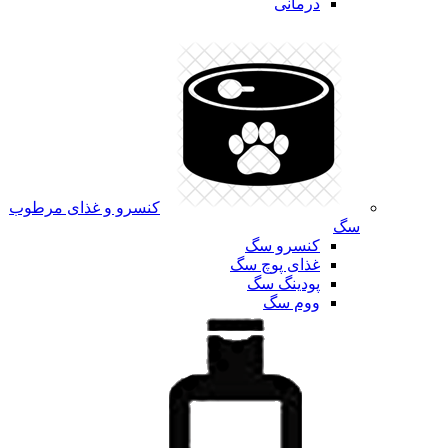
درمانی
کنسرو و غذای مرطوب
سگ
کنسرو سگ
غذای پوچ سگ
پودینگ سگ
ووم سگ