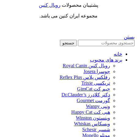
پشتیبان محصولات
رویال کنین
مجموعه ایران کنین می باشد.
بستن
جستجو
خانه
برند های محبوب
رویال کنین Royal Canin
جوسرا Josera
رفلکس پلاس Reflex Plus
تریکسی Trixie
جیم کت GimCat
دکتر کلادرز Dr.Clauder’s
گورمت Gourmet
ونپی Wanpy
هپی کت Happy Cat
وینستون Winston
ویسکاس Whiskas
شسیر Schesir
مونلو Monello