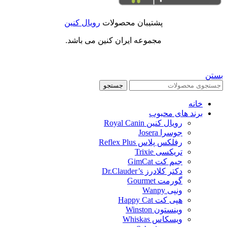
پشتیبان محصولات
رویال کنین
مجموعه ایران کنین می باشد.
بستن
جستجو
خانه
برند های محبوب
رویال کنین Royal Canin
جوسرا Josera
رفلکس پلاس Reflex Plus
تریکسی Trixie
جیم کت GimCat
دکتر کلادرز Dr.Clauder’s
گورمت Gourmet
ونپی Wanpy
هپی کت Happy Cat
وینستون Winston
ویسکاس Whiskas