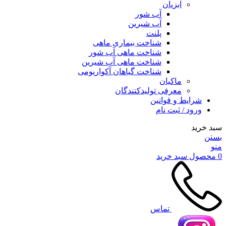
آبزیان
آب شور
آب شیرین
پلنت
شناخت بیماری ماهی
شناخت ماهی آب شور
شناخت ماهی آب شیرین
شناخت گیاهان آکواریومی
ماکیان
معرفی تولیدکنندگان
شرایط و قوانین
ورود / ثبت نام
سبد خرید
بستن
منو
0
محصول
سبد خرید
تماس