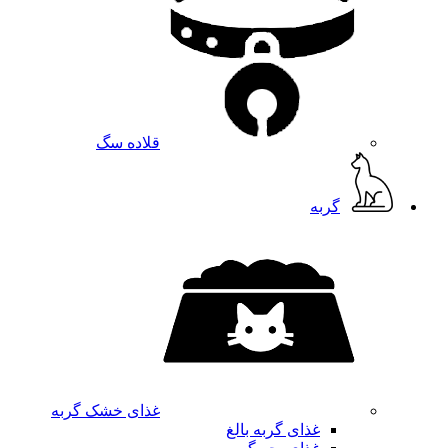
قلاده سگ
گربه
غذای خشک گربه
غذای گربه بالغ