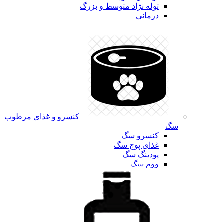
توله نژاد متوسط و بزرگ
درمانی
کنسرو و غذای مرطوب
سگ
کنسرو سگ
غذای پوچ سگ
پودینگ سگ
ووم سگ