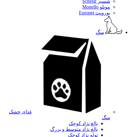
شسیر Schesir
مونلو Monello
یوروپت Europet
سگ
غذای خشک
سگ
بالغ نژاد کوچک
بالغ نژاد متوسط و بزرگ
توله نژاد کوچک