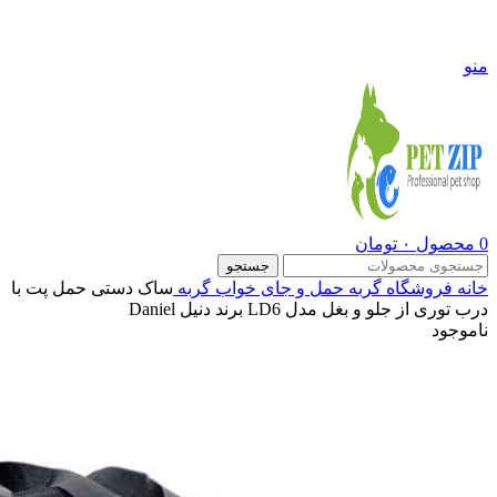
09108290600
منو
0
محصول
۰
تومان
جستجو
خانه
فروشگاه
گربه
حمل و جای خواب گربه
ساک دستی حمل پت با
درب توری از جلو و بغل مدل LD6 برند دنیل Daniel
ناموجود