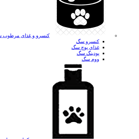
کنسرو و غذای مرطوب 
کنسرو سگ
غذای پوچ سگ
پودینگ سگ
ووم سگ