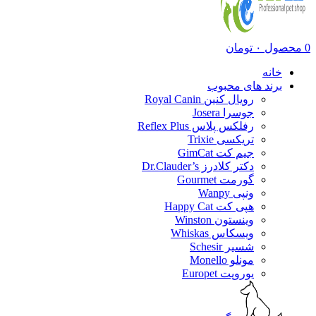
0
محصول
۰
تومان
خانه
برند های محبوب
رویال کنین Royal Canin
جوسرا Josera
رفلکس پلاس Reflex Plus
تریکسی Trixie
جیم کت GimCat
دکتر کلادرز Dr.Clauder’s
گورمت Gourmet
ونپی Wanpy
هپی کت Happy Cat
وینستون Winston
ویسکاس Whiskas
شسیر Schesir
مونلو Monello
یوروپت Europet