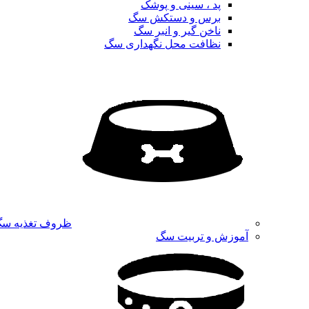
پد ، سینی و پوشک
برس و دستکش سگ
ناخن گیر و انبر سگ
نظافت محل نگهداری سگ
ظروف تغذیه س
آموزش و تربیت سگ