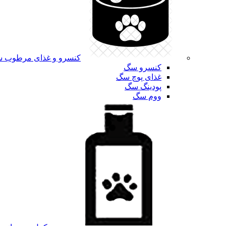
کنسرو و غذای مرطوب 
کنسرو سگ
غذای پوچ سگ
پودینگ سگ
ووم سگ