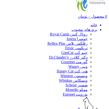
0
محصول
۰
تومان
خانه
برند های محبوب
رویال کنین Royal Canin
جوسرا Josera
رفلکس پلاس Reflex Plus
تریکسی Trixie
جیم کت GimCat
دکتر کلادرز Dr.Clauder’s
گورمت Gourmet
ونپی Wanpy
هپی کت Happy Cat
وینستون Winston
ویسکاس Whiskas
شسیر Schesir
مونلو Monello
یوروپت Europet