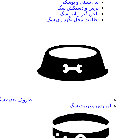
پد ، سینی و پوشک
برس و دستکش سگ
ناخن گیر و انبر سگ
نظافت محل نگهداری سگ
ظروف تغذیه س
آموزش و تربیت سگ