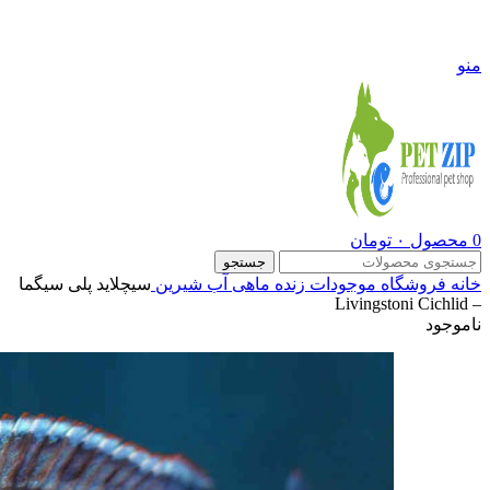
09108290600
منو
0
محصول
۰
تومان
جستجو
خانه
فروشگاه
موجودات زنده
ماهی آب شیرین
سیچلاید پلی سیگما
– Livingstoni Cichlid
ناموجود