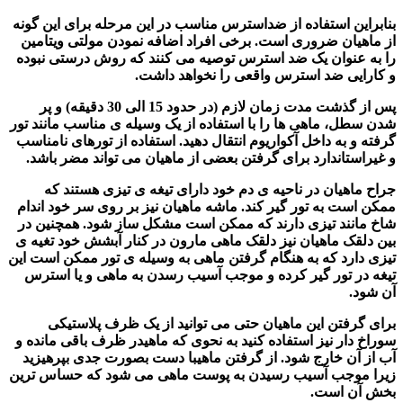
بنابراین استفاده از ضداسترس مناسب در این مرحله برای این گونه
از ماهیان ضروری است. برخی افراد اضافه نمودن مولتی ویتامین
را به عنوان یک ضد استرس توصیه می کنند که روش درستی نبوده
و کارایی ضد استرس واقعی را نخواهد داشت.
پس از گذشت مدت زمان لازم (در حدود 15 الی 30 دقیقه) و پر
شدن سطل،
ماهی ها
را با استفاده از یک وسیله ی مناسب مانند تور
گرفته و به داخل آکواریوم انتقال دهید. استفاده از تورهای نامناسب
و غیراستاندارد برای گرفتن بعضی از ماهیان می تواند مضر باشد.
جراح ماهیان در ناحیه ی دم خود دارای تیغه ی تیزی هستند که
ممکن است به تور گیر کند. ماشه ماهیان نیز بر روی سر خود اندام
شاخ مانند تیزی دارند که ممکن است مشکل ساز شود. همچنین در
بین دلقک ماهیان نیز دلقک ماهی مارون در کنار آبشش خود تغیه ی
تیزی دارد که به هنگام گرفتن ماهی به وسیله ی تور ممکن است این
تیغه در تور گیر کرده و موجب آسیب رسدن به ماهی و یا استرس
آن شود.
برای گرفتن این ماهیان حتی می توانید از یک ظرف پلاستیکی
سوراخ دار نیز استفاده کنید به نحوی که ماهیدر ظرف باقی مانده و
آب از آن خارج شود. از گرفتن ماهیبا دست بصورت جدی بپرهیزید
زیرا موجب آسیب رسیدن به پوست ماهی می شود که حساس ترین
بخش آن است.