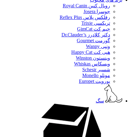
رویال کنین Royal Canin
جوسرا Josera
رفلکس پلاس Reflex Plus
تریکسی Trixie
جیم کت GimCat
دکتر کلادرز Dr.Clauder’s
گورمت Gourmet
ونپی Wanpy
هپی کت Happy Cat
وینستون Winston
ویسکاس Whiskas
شسیر Schesir
مونلو Monello
یوروپت Europet
سگ