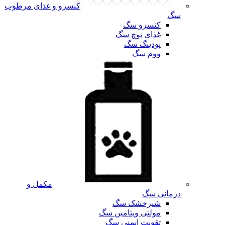
کنسرو و غذای مرطوب
سگ
کنسرو سگ
غذای پوچ سگ
پودینگ سگ
ووم سگ
مکمل و
درمانی سگ
شیرخشک سگ
مولتی ویتامین سگ
تقویت ایمنی سگ