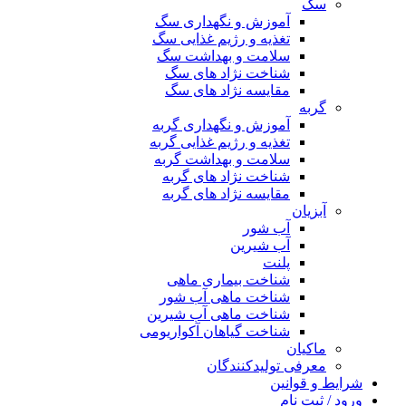
سگ
آموزش و نگهداری سگ
تغذیه و رژیم غذایی سگ
سلامت و بهداشت سگ
شناخت نژاد های سگ
مقایسه نژاد های سگ
گربه
آموزش و نگهداری گربه
تغذیه و رژیم غذایی گربه
سلامت و بهداشت گربه
شناخت نژاد های گربه
مقایسه نژاد های گربه
آبزیان
آب شور
آب شیرین
پلنت
شناخت بیماری ماهی
شناخت ماهی آب شور
شناخت ماهی آب شیرین
شناخت گیاهان آکواریومی
ماکیان
معرفی تولیدکنندگان
شرایط و قوانین
ورود / ثبت نام