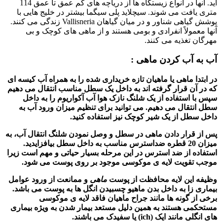
آید. آنها در انواع زیستگاه ها از دریاچه های کم عمق تا عمق 114
متری یافت می شوند.
سیچلاید پلی سیگما بیشتر در خلیج هایی با
پوشش گیاهی شناور و در میان گیاهان Vallisneria زندگی می کنند.
آنها معمولاً انفرادی و بومی هستند و از ماهی های کوچک و بی
مهرگان تغذیه می کنند.
آب به آب کردن ماهی :
در ابتدا ماهی یا ماهیان تازه خریداری شده را به همراه آب کیسه ای
که در آن قرار گرفته اند به داخل یک سطل مناسب انتقال می دهیم
سپس با استفاده از یک شلنگ نازک هوا آب آکواریوم را به داخل
سطل انتقال می دهیم. می توانید برای تنظیم میزان ورود آب به
داخل سطل از یک شیر کوچک نیز استفاده کنید.
پس از قرار دادن
ماهی
در سطل و وصل نمودن شلنگ انتقال آب، به
میزان 20 قطره ضداسترس مناسب به داخل سطل بیافزایدید.
استفاده از ضد استرس در این مرحله بسیار حیاتی و مهم است زیرا
موجب تقویت لایه ی موکوسی موجود بر روی پوست می شود.
وظیفه این لایه محافظت از پوست
ماهی
و ممانعت از ورود عوامل
بیماری زا به داخل بدن ماهیو چسبیدن انگل ها به پوست می باشد.
برخی از گونه ها مانند جراح ماهیان فاقد لایه ی موکوسی
مستحکمی هستند به همین دلیل مستعد بیمار شدن به ویژه بیماری
های انگلی مانند ایک (ich) یا سفیدک می باشند.