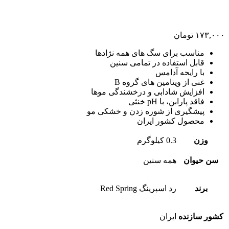
۱۷۳,۰۰۰
تومان
مناسب برای سگ های همه نژادها
قابل استفاده در تمامی سنین
با رایحه آدامس
غنی از ویتامین های گروه B
افزایش شادابی و درخشندگی موها
فاقد پارابن، با pH خنثی
پیشگیری از شوره زدن و خشکی مو
محصول کشور ایران
وزن
0.3 کیلوگرم
سن حیوان
همه سنین
برند
رد اسپرینگ Red Spring
کشور سازنده
ایران