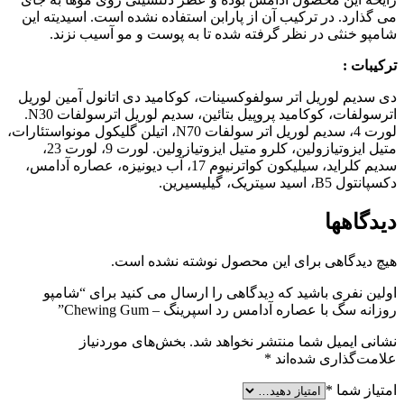
می گذارد. در ترکیب آن از پارابن استفاده نشده است. اسیدیته این
شامپو خنثی در نظر گرفته شده تا به پوست و مو آسیب نزند.
ترکیبات :
دی سدیم لوریل اتر سولفوکسینات، کوکامید دی اتانول آمین لوریل
اترسولفات، کوکامید پروپیل بتائین، سدیم لوریل اترسولفات N30.
لورت 4، سدیم لوریل اتر سولفات N70، اتیلن گلیکول مونواستئارات،
متیل ایزوتیازولین، کلرو متیل ایزوتیازولین. لورت 9، لورت 23،
سدیم کلراید، سیلیکون کواترنیوم 17، آب دیونیزه، عصاره آدامس،
دکسپانتول B5، اسید سیتریک، گیلیسیرین.
دیدگاهها
هیچ دیدگاهی برای این محصول نوشته نشده است.
اولین نفری باشید که دیدگاهی را ارسال می کنید برای “شامپو
روزانه سگ با عصاره آدامس رد اسپرینگ – Chewing Gum”
نشانی ایمیل شما منتشر نخواهد شد.
بخش‌های موردنیاز
علامت‌گذاری شده‌اند
*
امتیاز شما
*