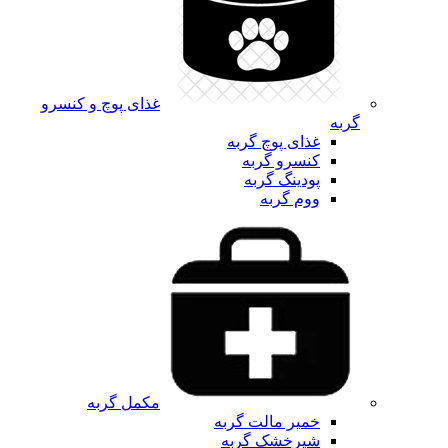
غذای پوچ و کنسرو
گربه
غذای پوچ گربه
کنسرو گربه
پودینگ گربه
ووم گربه
مکمل گربه
خمیر مالت گربه
شیرخشک گربه