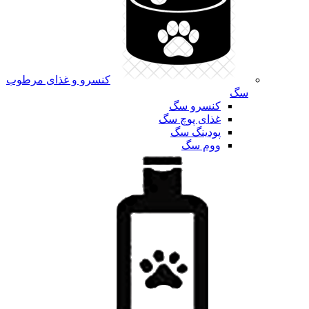
کنسرو و غذای مرطوب
سگ
کنسرو سگ
غذای پوچ سگ
پودینگ سگ
ووم سگ