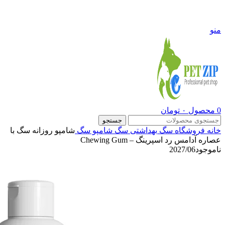
09108290600
منو
0
محصول
۰
تومان
جستجو
خانه
فروشگاه
سگ
بهداشتی سگ
شامپو سگ
شامپو روزانه سگ با
عصاره آدامس رد اسپرینگ – Chewing Gum
ناموجود
2027/06