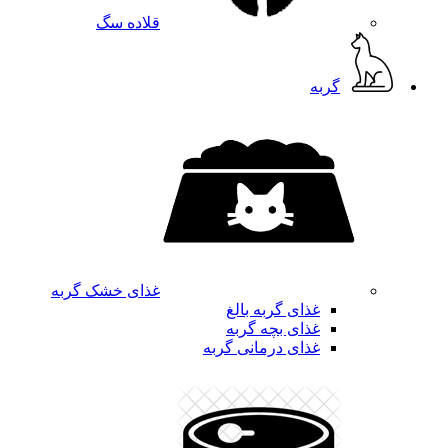
قلاده سگ
گربه
غذای خشک گربه
غذای گربه بالغ
غذای بچه گربه
غذای درمانی گربه