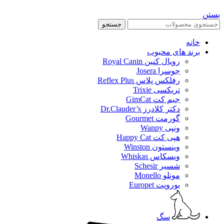
بستن
جستجو
خانه
برند های محبوب
رویال کنین Royal Canin
جوسرا Josera
رفلکس پلاس Reflex Plus
تریکسی Trixie
جیم کت GimCat
دکتر کلادرز Dr.Clauder’s
گورمت Gourmet
ونپی Wanpy
هپی کت Happy Cat
وینستون Winston
ویسکاس Whiskas
شسیر Schesir
مونلو Monello
یوروپت Europet
سگ