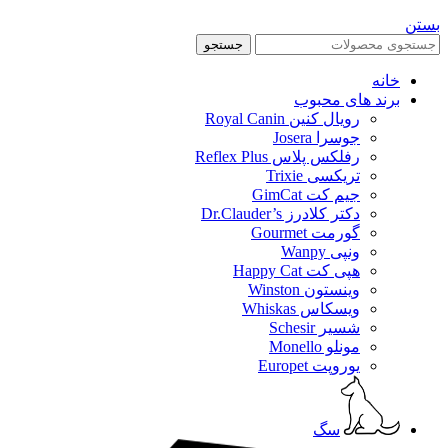
بستن
جستجو
خانه
برند های محبوب
رویال کنین Royal Canin
جوسرا Josera
رفلکس پلاس Reflex Plus
تریکسی Trixie
جیم کت GimCat
دکتر کلادرز Dr.Clauder’s
گورمت Gourmet
ونپی Wanpy
هپی کت Happy Cat
وینستون Winston
ویسکاس Whiskas
شسیر Schesir
مونلو Monello
یوروپت Europet
سگ