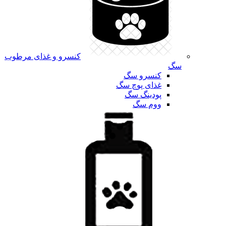
کنسرو و غذای مرطوب
سگ
کنسرو سگ
غذای پوچ سگ
پودینگ سگ
ووم سگ