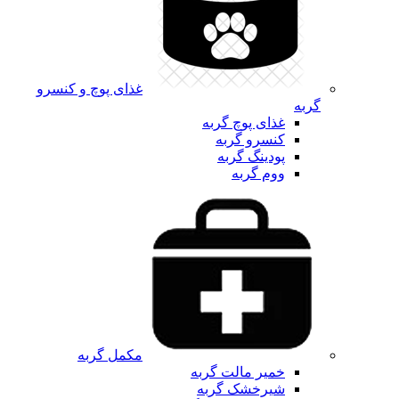
غذای پوچ و کنسرو
گربه
غذای پوچ گربه
کنسرو گربه
پودینگ گربه
ووم گربه
مکمل گربه
خمیر مالت گربه
شیرخشک گربه