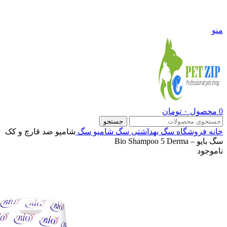
09108290600
منو
0
محصول
۰
تومان
جستجو
خانه
فروشگاه
سگ
بهداشتی سگ
شامپو سگ
شامپو ضد قارچ و کک
سگ بایو – Bio Shampoo 5 Derma
ناموجود