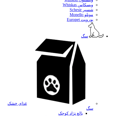
ویسکاس Whiskas
شسیر Schesir
مونلو Monello
یوروپت Europet
سگ
غذای خشک
سگ
بالغ نژاد کوچک