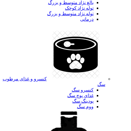
بالغ نژاد متوسط و بزرگ
توله نژاد کوچک
توله نژاد متوسط و بزرگ
درمانی
کنسرو و غذای مرطوب
سگ
کنسرو سگ
غذای پوچ سگ
پودینگ سگ
ووم سگ