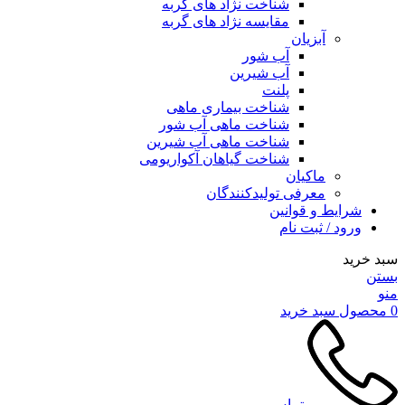
شناخت نژاد های گربه
مقایسه نژاد های گربه
آبزیان
آب شور
آب شیرین
پلنت
شناخت بیماری ماهی
شناخت ماهی آب شور
شناخت ماهی آب شیرین
شناخت گیاهان آکواریومی
ماکیان
معرفی تولیدکنندگان
شرایط و قوانین
ورود / ثبت نام
سبد خرید
بستن
منو
0
محصول
سبد خرید
تماس