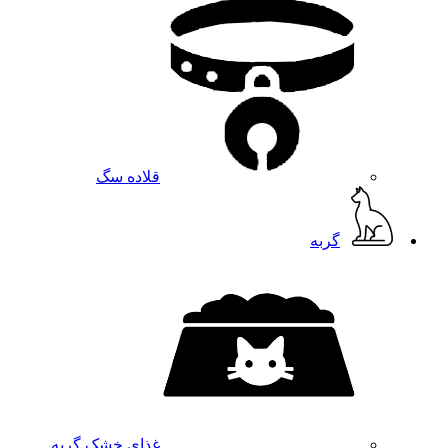
قلاده سگ
گربه
غذای خشک گربه