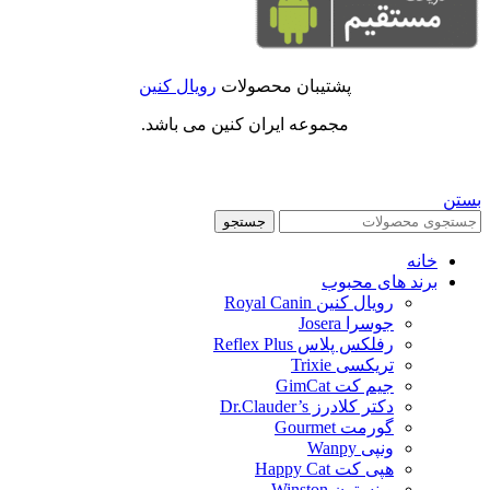
پشتیبان محصولات
رویال کنین
مجموعه ایران کنین می باشد.
بستن
جستجو
خانه
برند های محبوب
رویال کنین Royal Canin
جوسرا Josera
رفلکس پلاس Reflex Plus
تریکسی Trixie
جیم کت GimCat
دکتر کلادرز Dr.Clauder’s
گورمت Gourmet
ونپی Wanpy
هپی کت Happy Cat
وینستون Winston