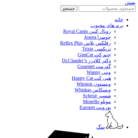
بستن
جستجو
خانه
برند های محبوب
رویال کنین Royal Canin
جوسرا Josera
رفلکس پلاس Reflex Plus
تریکسی Trixie
جیم کت GimCat
دکتر کلادرز Dr.Clauder’s
گورمت Gourmet
ونپی Wanpy
هپی کت Happy Cat
وینستون Winston
ویسکاس Whiskas
شسیر Schesir
مونلو Monello
یوروپت Europet
سگ