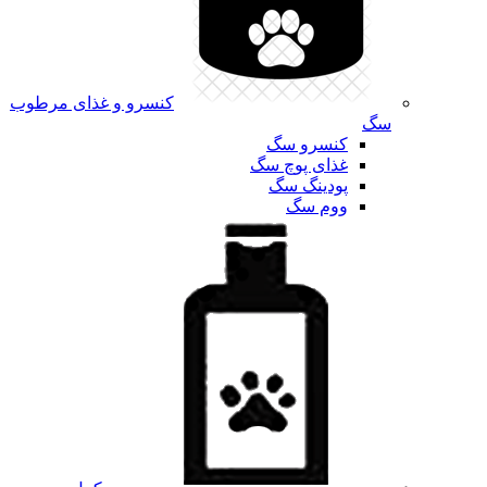
کنسرو و غذای مرطوب
سگ
کنسرو سگ
غذای پوچ سگ
پودینگ سگ
ووم سگ