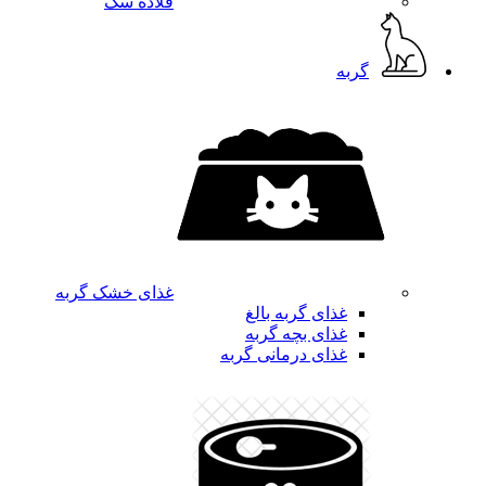
قلاده سگ
گربه
غذای خشک گربه
غذای گربه بالغ
غذای بچه گربه
غذای درمانی گربه