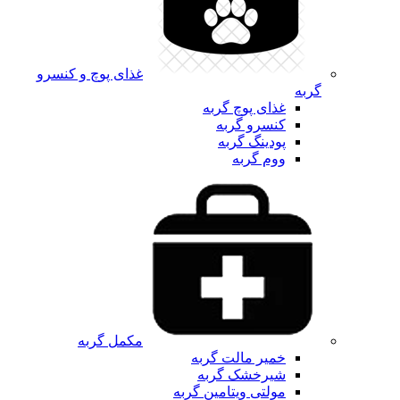
غذای پوچ و کنسرو
گربه
غذای پوچ گربه
کنسرو گربه
پودینگ گربه
ووم گربه
مکمل گربه
خمیر مالت گربه
شیرخشک گربه
مولتی ویتامین گربه