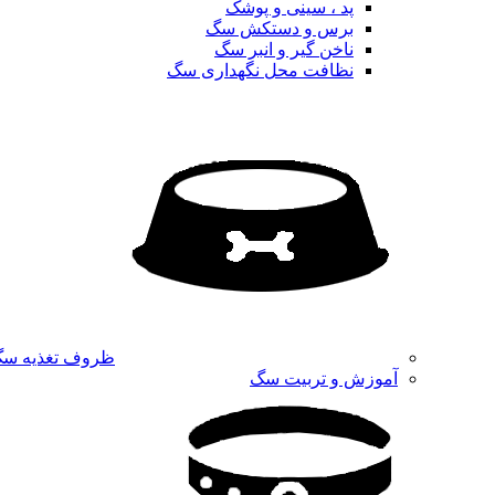
پد ، سینی و پوشک
برس و دستکش سگ
ناخن گیر و انبر سگ
نظافت محل نگهداری سگ
ظروف تغذیه س
آموزش و تربیت سگ