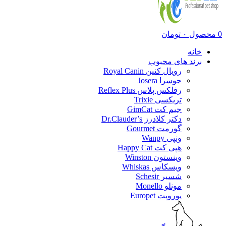
0
محصول
۰
تومان
خانه
برند های محبوب
رویال کنین Royal Canin
جوسرا Josera
رفلکس پلاس Reflex Plus
تریکسی Trixie
جیم کت GimCat
دکتر کلادرز Dr.Clauder’s
گورمت Gourmet
ونپی Wanpy
هپی کت Happy Cat
وینستون Winston
ویسکاس Whiskas
شسیر Schesir
مونلو Monello
یوروپت Europet