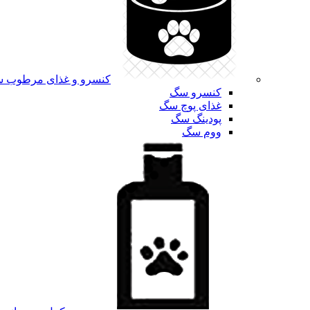
کنسرو و غذای مرطوب 
کنسرو سگ
غذای پوچ سگ
پودینگ سگ
ووم سگ