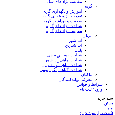
مقایسه نژاد های سگ
گربه
آموزش و نگهداری گربه
تغذیه و رژیم غذایی گربه
سلامت و بهداشت گربه
شناخت نژاد های گربه
مقایسه نژاد های گربه
آبزیان
آب شور
آب شیرین
پلنت
شناخت بیماری ماهی
شناخت ماهی آب شور
شناخت ماهی آب شیرین
شناخت گیاهان آکواریومی
ماکیان
معرفی تولیدکنندگان
شرایط و قوانین
ورود / ثبت نام
سبد خرید
بستن
منو
0
محصول
سبد خرید