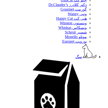
جیم کت GimCat
دکتر کلادرز Dr.Clauder’s
گورمت Gourmet
ونپی Wanpy
هپی کت Happy Cat
وینستون Winston
ویسکاس Whiskas
شسیر Schesir
مونلو Monello
یوروپت Europet
سگ