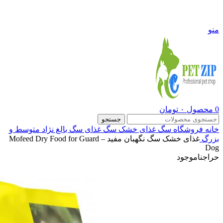
09108290600
منو
0
محصول
۰
تومان
جستجو
خانه
فروشگاه
سگ
غذای خشک سگ
غذای سگ بالغ نژاد متوسط و
بزرگ
غذای خشک سگ نگهبان مفید – Mofeed Dry Food for Guard
Dog
حراج
ناموجود