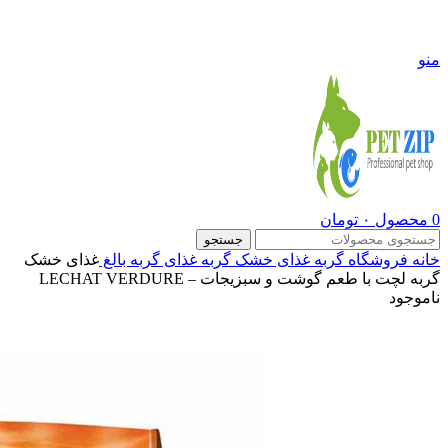
09108290600
منو
0
محصول
۰
تومان
جستجو
خانه
فروشگاه
گربه
غذای خشک گربه
غذای گربه بالغ
غذای خشک
گربه لچت با طعم گوشت و سبزیجات – LECHAT VERDURE
ناموجود