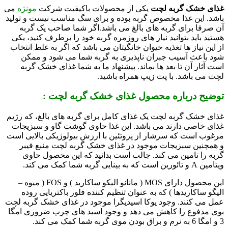
غذای خشک گربه لچت
یکی از محصولات باکیفیت شرکت
مونژه
می
باشد. این غذا مخصوص گربه بوده و برای سگ مناسب نیست و تولید
آن صرفا برای گربه های بالغ می باشد.
اگر شما صاحب یک گربه
هستید باید بتوانید نیاز های روزمره گربه خود را برطرف کنید، یکی
از این نیاز ها تغذیه حیوان خانگیتان می باشد که اگر به غلط انتخاب
شود باعث آسیب جبران ناپذیری به گربه شما می شود و ممکن
است آثار آن تا بعد ها بماند. پیشنهاد ما به شما غذای خشک گربه
لچت می باشد. با پت زیپ همراه باشید.
توضیح درباره محصول غذای خشک گربه لچت :
غذای خشک گربه لچت یک غذای کامل برای گربه های بالغ، که رژیم
غذای خاصی دارند می باشد. این غذا حاوی گوشت گاو و سبزیجات
مرغوب است که سرشار از پروتئین با ارزش بیولوژیکی بالایی است
و همچنین سبزیجات موجود در غذای خشک گربه لچت منبع فیبر
گربه را تامین می کند. جالب است بدانید که این محصول حاوی
ویتامین A و تائورین است که به بینایی گربه شما کمک می کند.
این محصول دارای MOS ( مانانو الیکو ساکارید ) و FOS ( میوه –
الیگو ساکاریدها ) که به عنوان تنظیم کننده فلور باکتریایی روده
عمل می کنند. وجود یوکا اسیدیگرا موجود در غذای خشک گربه لچت
بوی مدفوع را کاهش می دهد و وجود اسید های چرب ضروری امگا
3 و امگا 6 به نرم و براق بودن موی گربه شما کمک می کند.