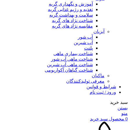
آموزش و نگهداری گربه
تغذیه و رژیم غذایی گربه
سلامت و بهداشت گربه
شناخت نژاد های گربه
مقایسه نژاد های گربه
آبزیان
آب شور
آب شیرین
پلنت
شناخت بیماری ماهی
شناخت ماهی آب شور
شناخت ماهی آب شیرین
شناخت گیاهان آکواریومی
ماکیان
معرفی تولیدکنندگان
شرایط و قوانین
ورود / ثبت نام
سبد خرید
بستن
منو
0
محصول
سبد خرید