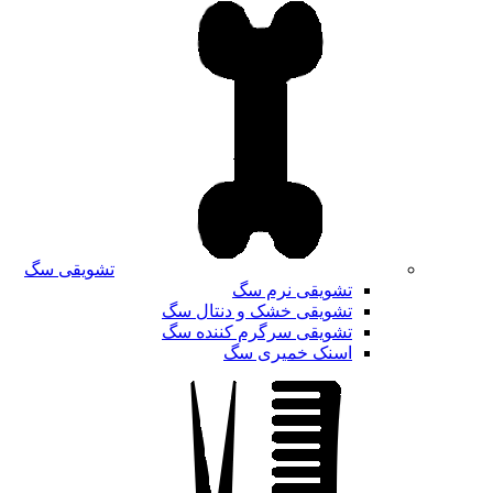
تشویقی سگ
تشویقی نرم سگ
تشویقی خشک و دنتال سگ
تشویقی سرگرم کننده سگ
اسنک خمیری سگ