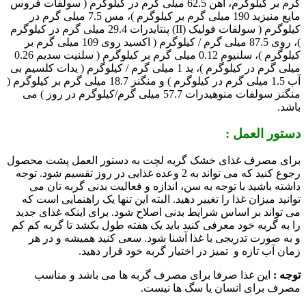
گرم بر کیلوگرم، آهن 62.5 میلی گرم در کیلوگرم ( سولفات فروس
مایع منیزید 190 میلی گرم بر کیلوگرم )، مس 7.5 میلی گرم در
کیلوگرم ( سولفات فولیک (II) پنتایدرات 29.4 میلی گرم در کیلوگرم
)، روی 87.5 میلی گرم / کیلوگرم ( اکسید روی 109 میلی گرم بر
کیلوگرم )، سلنیوم 0.12 میلی گرم بر کیلوگرم ( سلنیت سدیم 0.26
میلی گرم در کیلوگرم )، ید 1 میلی گرم / کیلوگرم ( یدات کلسیم بی
آب 1.5 میلی گرم در کیلوگرم ) و منگنز 18.7 میلی گرم بر کیلوگرم (
منگنز سولفات منوهیدرات 57.7 میلی گرم/کیلوگرم در روز ) می
باشد.
دستور العمل :
برای مصرف غذای خشک گربه لچت به دستور العمل پشت محصول
رجوع کنید که می تواند به 2 وعده غذایی در روز تقسیم شود. توجه
داشته باشید با توجه به سن، اندازه و فعالیت بدنی گربه تان می
توانید میزان غذا را تغییر دهید. البته این تنها یک راهنمایی است که
می تواند بر اساس شرایط بدنی اصلاح شود. برای اینکه غذای جدید
را به گربه خود معرفی کنید باید یک هفته طول بکشد تا گربه کم کم
و به صورت تدریجی با غذا آشنا شود. سعی کنید همیشه و در هر
زمان آب تازه و تمیز در اختیار گربه خود قرار دهید.
توجه :
این غذا صرفا برای مصرف گربه ها می باشد و مناسب
مصرف برای انسان یا سگ ها نیست.