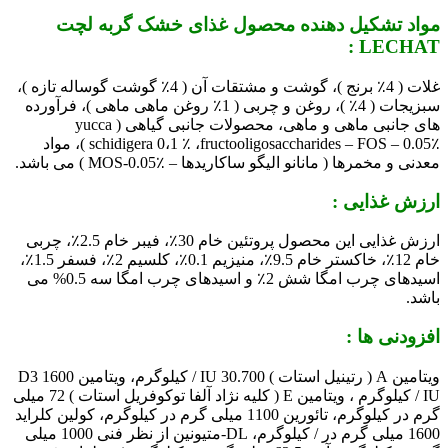
مواد تشکیل دهنده محصول
غذای خشک گربه لچت
:
LECHAT
غلات ( 4٪ برنج )، گوشت و مشتقات آن ( 4٪ گوشت گوساله تازه )،
سبزیجات ( 4٪ )، روغن و چربی ( 1٪ روغن ماهی ماهی )، فرآورده
های جانبی ماهی و ماهی، محصولات جانبی گیاهی ( yucca
schidigera 0،1 ٪ ،fructooligosaccharides – FOS – 0.05٪ )، مواد
معدنی و مخمرها ( مانانو الیگو ساکاریدها – MOS-0.05٪ ) می باشد.
ارزش غذایی :
ارزش غذایی این محصول پروتئین خام 30٪، فیبر خام 2.5٪، چربی
خام 12٪، خاکستر خام 9.5٪، منیزیم 0.1٪، کلسیم 2٪، فسفر 1.5٪،
اسیدهای چرب امگا شش 2٪ و اسیدهای چرب امگا سه 0.5% می
باشد.
افزودنی ها :
ویتامین A ( رتینیل استات ) 30.700 IU / کیلوگرم، ویتامین D3 1600
IU / کیلوگرم ، ویتامین E ( کلیه نژاد آلفا توکوفریل استات ) 72 میلی
گرم در کیلوگرم، تائورین 1100 میلی گرم در کیلوگرم، کولین کلراید
1600 میلی گرم در / کیلوگرم، DL-متیونین از نظر فنی 1000 میلی