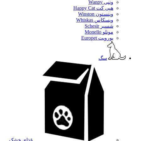
ونپی Wanpy
هپی کت Happy Cat
وینستون Winston
ویسکاس Whiskas
شسیر Schesir
مونلو Monello
یوروپت Europet
سگ
غذای خشک