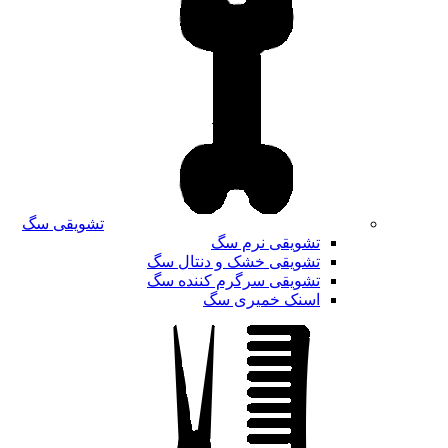
تشویقی سگ
تشویقی نرم سگ
تشویقی خشک و دنتال سگ
تشویقی سرگرم کننده سگ
اسنک خمیری سگ