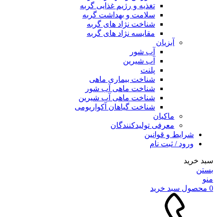
تغذیه و رژیم غذایی گربه
سلامت و بهداشت گربه
شناخت نژاد های گربه
مقایسه نژاد های گربه
آبزیان
آب شور
آب شیرین
پلنت
شناخت بیماری ماهی
شناخت ماهی آب شور
شناخت ماهی آب شیرین
شناخت گیاهان آکواریومی
ماکیان
معرفی تولیدکنندگان
شرایط و قوانین
ورود / ثبت نام
سبد خرید
بستن
منو
0
محصول
سبد خرید