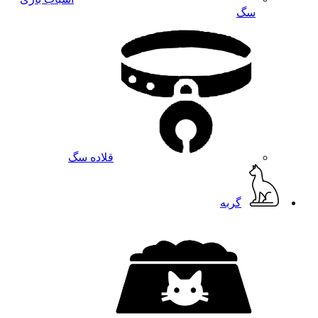
سگ
قلاده سگ
گربه