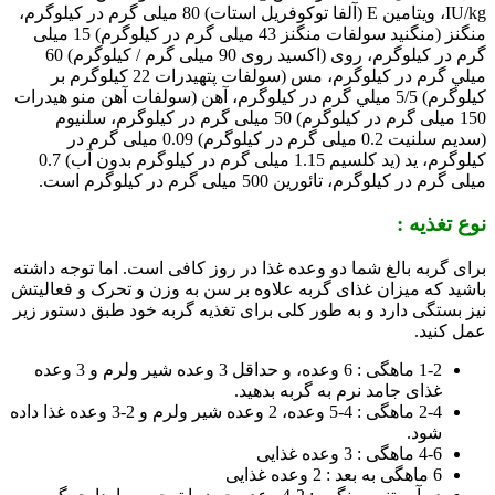
IU/kg، ویتامین E (آلفا توکوفریل استات) 80 میلی گرم در کیلوگرم،
منگنز (منگنید سولفات منگنز 43 میلی گرم در کیلوگرم) 15 میلی
گرم در کیلوگرم، روی (اکسید روی 90 میلی گرم / كيلوگرم) 60
ميلي گرم در كيلوگرم، مس (سولفات پتهيدرات 22 كيلوگرم بر
كيلوگرم) 5/5 ميلي گرم در كيلوگرم، آهن (سولفات آهن منو هیدرات
150 میلی گرم در کیلوگرم) 50 میلی گرم در کیلوگرم، سلنیوم
(سدیم سلنیت 0.2 میلی گرم در کیلوگرم) 0.09 میلی گرم در
کیلوگرم، ید (ید کلسیم 1.15 میلی گرم در کیلوگرم بدون آب) 0.7
میلی گرم در کیلوگرم، تائورین 500 میلی گرم در کیلوگرم است.
نوع تغذیه :
برای گربه بالغ شما دو وعده غذا در روز کافی است. اما توجه داشته
باشید که میزان غذای گربه علاوه بر سن به وزن و تحرک و فعالیتش
نیز بستگی دارد و به طور کلی برای تغذیه گربه خود طبق دستور زیر
عمل کنید.
1-2 ماهگی‌ : 6 وعده‌، و حداقل‌ 3 وعده‌ شیر ولرم‌ و 3 وعده‌
غذای‌ جامد نرم‌ به گربه بدهید.
2-4 ماهگی‌ : 4-5 وعده‌، 2 وعده‌ شیر ولرم‌ و 2-3 وعده‌ غذا داده
شود.
4-6 ماهگی‌ : 3 وعده‌ غذایی
6 ماهگی‌ به‌ بعد : 2 وعده‌ غذایی