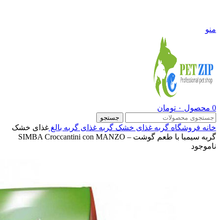
09108290600
منو
0
محصول
۰
تومان
جستجو
خانه
فروشگاه
گربه
غذای خشک گربه
غذای گربه بالغ
غذای خشک
گربه سیمبا با طعم گوشت – SIMBA Croccantini con MANZO
ناموجود