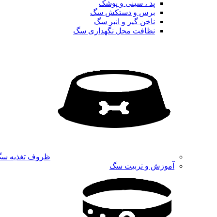
پد ، سینی و پوشک
برس و دستکش سگ
ناخن گیر و انبر سگ
نظافت محل نگهداری سگ
ظروف تغذیه س
آموزش و تربیت سگ