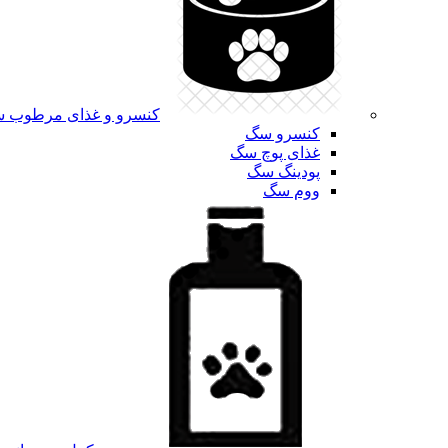
کنسرو و غذای مرطوب 
کنسرو سگ
غذای پوچ سگ
پودینگ سگ
ووم سگ