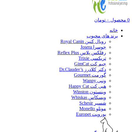
0
محصول
۰
تومان
خانه
برند های محبوب
رویال کنین Royal Canin
جوسرا Josera
رفلکس پلاس Reflex Plus
تریکسی Trixie
جیم کت GimCat
دکتر کلادرز Dr.Clauder’s
گورمت Gourmet
ونپی Wanpy
هپی کت Happy Cat
وینستون Winston
ویسکاس Whiskas
شسیر Schesir
مونلو Monello
یوروپت Europet