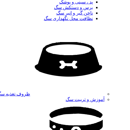
پد ، سینی و پوشک
برس و دستکش سگ
ناخن گیر و انبر سگ
نظافت محل نگهداری سگ
ظروف تغذیه س
آموزش و تربیت سگ