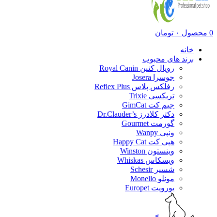
0
محصول
۰
تومان
خانه
برند های محبوب
رویال کنین Royal Canin
جوسرا Josera
رفلکس پلاس Reflex Plus
تریکسی Trixie
جیم کت GimCat
دکتر کلادرز Dr.Clauder’s
گورمت Gourmet
ونپی Wanpy
هپی کت Happy Cat
وینستون Winston
ویسکاس Whiskas
شسیر Schesir
مونلو Monello
یوروپت Europet