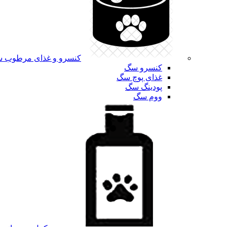
کنسرو و غذای مرطوب 
کنسرو سگ
غذای پوچ سگ
پودینگ سگ
ووم سگ