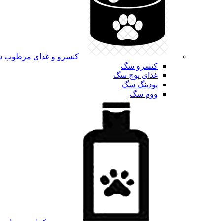
کنسرو و غذای مرطوب 
کنسرو سگ
غذای پوچ سگ
پودینگ سگ
ووم سگ