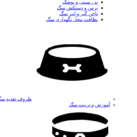
پد ، سینی و پوشک
برس و دستکش سگ
ناخن گیر و انبر سگ
نظافت محل نگهداری سگ
ظروف تغذیه س
آموزش و تربیت سگ