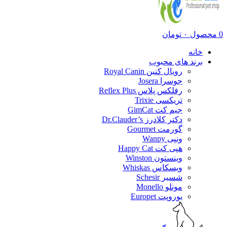
0
محصول
۰
تومان
خانه
برند های محبوب
رویال کنین Royal Canin
جوسرا Josera
رفلکس پلاس Reflex Plus
تریکسی Trixie
جیم کت GimCat
دکتر کلادرز Dr.Clauder’s
گورمت Gourmet
ونپی Wanpy
هپی کت Happy Cat
وینستون Winston
ویسکاس Whiskas
شسیر Schesir
مونلو Monello
یوروپت Europet