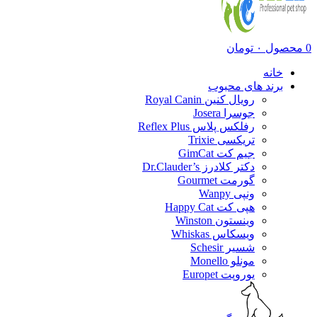
0
محصول
۰
تومان
خانه
برند های محبوب
رویال کنین Royal Canin
جوسرا Josera
رفلکس پلاس Reflex Plus
تریکسی Trixie
جیم کت GimCat
دکتر کلادرز Dr.Clauder’s
گورمت Gourmet
ونپی Wanpy
هپی کت Happy Cat
وینستون Winston
ویسکاس Whiskas
شسیر Schesir
مونلو Monello
یوروپت Europet