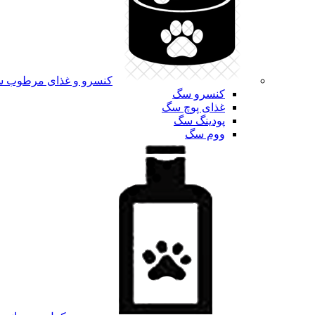
کنسرو و غذای مرطوب 
کنسرو سگ
غذای پوچ سگ
پودینگ سگ
ووم سگ