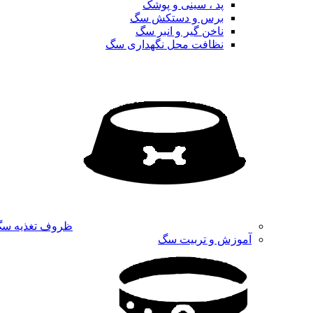
پد ، سینی و پوشک
برس و دستکش سگ
ناخن گیر و انبر سگ
نظافت محل نگهداری سگ
ظروف تغذیه س
آموزش و تربیت سگ