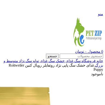
09108290600
منو
0
محصول
۰
تومان
جستجو
خانه
فروشگاه
سگ
غذای خشک سگ
غذای توله سگ نژاد متوسط و
بزرگ
غذای خشک سگ پاپی نژاد روتفایلر رویال کنین Rottweiler
Puppy
ناموجود