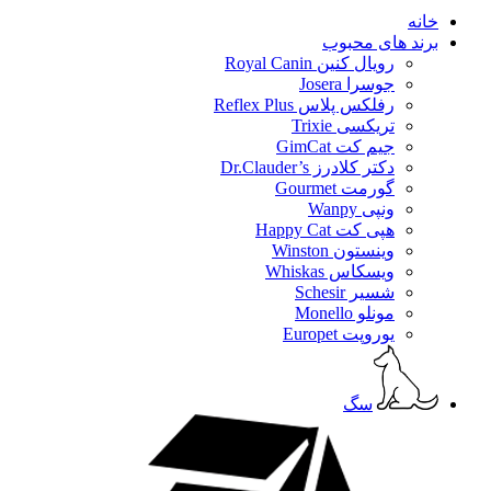
خانه
برند های محبوب
رویال کنین Royal Canin
جوسرا Josera
رفلکس پلاس Reflex Plus
تریکسی Trixie
جیم کت GimCat
دکتر کلادرز Dr.Clauder’s
گورمت Gourmet
ونپی Wanpy
هپی کت Happy Cat
وینستون Winston
ویسکاس Whiskas
شسیر Schesir
مونلو Monello
یوروپت Europet
سگ