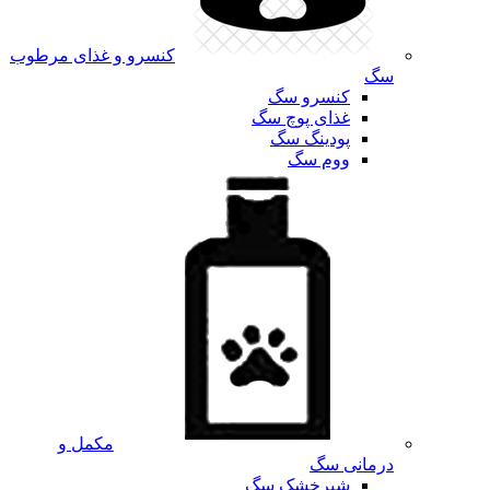
کنسرو و غذای مرطوب
سگ
کنسرو سگ
غذای پوچ سگ
پودینگ سگ
ووم سگ
مکمل و
درمانی سگ
شیرخشک سگ