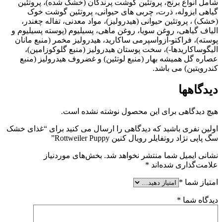
شامل انواع برنج، پروتئین گوشت پرندگان (خشک شده)، پروتئین
گیاهی ایزوله، ذرت، چربی های حیوانی، پروتئین گوشت خوک
(خشک) ، پروتئین حیوانی (هیدرولیز)، مواد معدنی، تفاله چغندر،
الیاف گیاهی، روغن سویا، روغن ماهی، پسیلیوم (پوسته پسیلیوم و
پوسته)، فراکتو-آزواسپرمی ساکارید، هیدرولیز مخمر (منبع مانان
الیگوساکاریدها-)، سخت پوستان هیدرولیز (منبع گلوکوزامین)،
عصاره گل همیشه بهار (منبع لوتئین) و غضروف هیدرولیز (منبع
کندرویتین) می باشد.
دیدگاهها
هیچ دیدگاهی برای این محصول نوشته نشده است.
اولین نفری باشید که دیدگاهی را ارسال می کنید برای “غذای خشک
سگ پاپی نژاد روتفایلر رویال کنین Rottweiler Puppy”
نشانی ایمیل شما منتشر نخواهد شد.
بخش‌های موردنیاز
علامت‌گذاری شده‌اند
*
امتیاز شما
*
دیدگاه شما
*