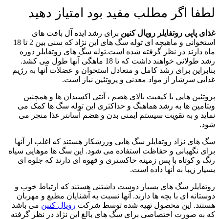
لطفا اگر مطلب مفید بود امتیاز دهید
غذای پاپی روتفایلر رویال کنین
برای رشد ایده آل بافت های
استخوانی و ماهیچه ای توله سگ های این نژاد که سنی بین 2 تا 18
ماه دارند در نظر گرفته شده است.
توله سگ های روتفایلر دوره
رشد طولانی خواهند داشت که تا 18 ماهگی آنها طول می کشد.
بنابراین برای رشد کامل و متعادل استخوان و عضلات آنها به رژیم
غذایی سرشار از مواد معدنی و پروتئین نیاز است.
پروتئین هایی با کیفیت بالای هضم ، آنتی اکسیدان ها و همچنین
ویتامین ها به رشد هماهنگ و حداکثری این توله سگ ها کمک می
نماید و به تقویت سیستم ایمنی بدن و هضم آسانتر غذا منجر می
شود.
سگ های نژاد روتفایلر سگ هایی ورزشکار هستند که اغلب از آنها
برای نگهبانی و حفاظت استفاده می شود. این سگ ها موهایی سیاه
رنگ و کوتاه با پس زمینه خاکستری و قهوه ای دارند که جلوه ای
بسیار زیبا به آنها داده است.
روتفایلر سگ های بسیار دوست داشتنی هستند که ارتباط خوب و
دوستانه ای با بچه ها دارند. آنها نسبت به آشنایان مطیع و مهربان
هستند. این محصول تهیه شده توسط شرکت
رویال کنین
می باشد
که به صورت اختصاصی برای سگ های بالغ این نژاد در نظر گرفته