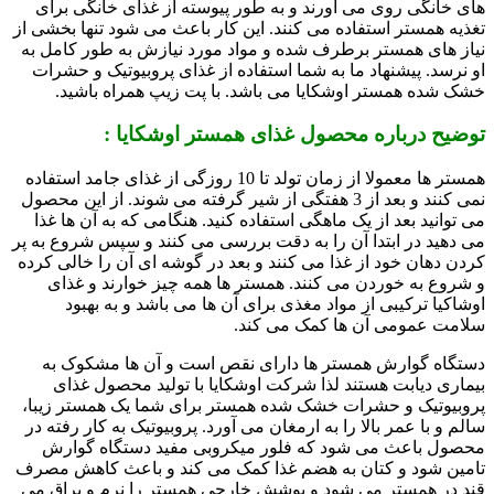
های خانگی روی می آورند و به طور پیوسته از غذای خانگی برای
تغذیه همستر استفاده می کنند. این کار باعث می شود تنها بخشی از
نیاز های همستر برطرف شده و مواد مورد نیازش به طور کامل به
او نرسد. پیشنهاد ما به شما استفاده از غذای پروبیوتیک و حشرات
خشک شده همستر اوشکایا می باشد. با پت زیپ همراه باشید.
توضیح درباره محصول غذای همستر اوشکایا :
همستر ها معمولا از زمان تولد تا 10 روزگی از غذای جامد استفاده
نمی کنند و بعد از 3 هفتگی از شیر گرفته می شوند. از این محصول
می توانید بعد از یک ماهگی استفاده کنید. هنگامی که به آن ها غذا
می دهید در ابتدا آن را به دقت بررسی می کنند و سپس شروع به پر
کردن دهان خود از غذا می کنند و بعد در گوشه ای آن را خالی کرده
و شروع به خوردن می کنند. همستر ها همه چیز خوارند و غذای
اوشاکیا ترکیبی از مواد مغذی برای آن ها می باشد و به بهبود
سلامت عمومی آن ها کمک می کند.
دستگاه گوارش همستر ها دارای نقص است و آن ها مشکوک به
بیماری دیابت هستند لذا شرکت اوشکایا با تولید محصول غذای
پروبیوتیک و حشرات خشک شده همستر برای شما یک همستر زیبا،
سالم و با عمر بالا را به ارمغان می آورد. پروبیوتیک به کار رفته در
محصول باعث می شود که فلور میکروبی مفید دستگاه گوارش
تامین شود و کتان به هضم غذا کمک می کند و باعث کاهش مصرف
قند در همستر می شود و پوشش خارجی همستر را نرم و براق می