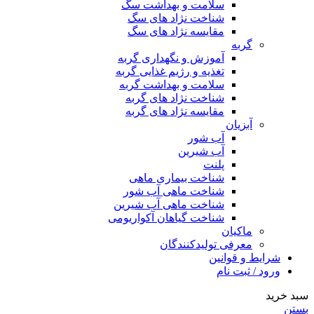
سلامت و بهداشت سگ
شناخت نژاد های سگ
مقایسه نژاد های سگ
گربه
آموزش و نگهداری گربه
تغذیه و رژیم غذایی گربه
سلامت و بهداشت گربه
شناخت نژاد های گربه
مقایسه نژاد های گربه
آبزیان
آب شور
آب شیرین
پلنت
شناخت بیماری ماهی
شناخت ماهی آب شور
شناخت ماهی آب شیرین
شناخت گیاهان آکواریومی
ماکیان
معرفی تولیدکنندگان
شرایط و قوانین
ورود / ثبت نام
سبد خرید
بستن