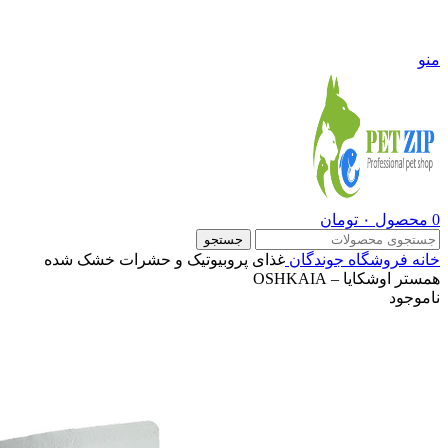
09108290600
منو
0
محصول
۰
تومان
جستجو
خانه
فروشگاه
جوندگان
غذای پروبیوتیک و حشرات خشک شده
همستر اوشکایا – OSHKAIA
ناموجود