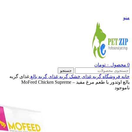
09108290600
منو
0
محصول
۰
تومان
جستجو
خانه
فروشگاه
گربه
غذای خشک گربه
غذای گربه بالغ
غذای گربه
بالغ اوتدور با طعم مرغ مفید – MoFeed Chicken Supreme
ناموجود