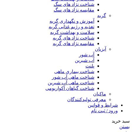
شناخت نژاد های سگ
مقایسه نژاد های سگ
گربه
آموزش و نگهداری گربه
تغذیه و رژیم غذایی گربه
سلامت و بهداشت گربه
شناخت نژاد های گربه
مقایسه نژاد های گربه
آبزیان
آب شور
آب شیرین
پلنت
شناخت بیماری ماهی
شناخت ماهی آب شور
شناخت ماهی آب شیرین
شناخت گیاهان آکواریومی
ماکیان
معرفی تولیدکنندگان
شرایط و قوانین
ورود / ثبت نام
سبد خرید
بستن