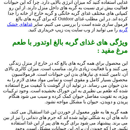
غذایی استفاده کنید که میزان انرژی بالایی دارد. چرا که این حیوانات
فعالیت بیش تری نسبت به گربه های داخل منزل دارند. از این رو
کمپانی های مختلف غذای گربه خانگی و گربه خارج از خانه را جدا
کرده اند. در این مطلب غذای Outdoor که برای گربه های بالغ
فرمول سازی شده است را بررسی می کنیم. سایر
غذاهای خشک
گربه
را می توانید از وب سایت پت زیپ خریداری کنید.
ویژگی های غذای گربه بالغ اوتدور با طعم
مرغ مفید :
این محصول برای همه گربه های بالغ که در خارج از منزل زندگی
می کنند و یا فعالیت زیادی دارند، مناسب است. میزان کالری بالای
آن، تامین کننده ی نیازهای بدن این حیوانات است. فرمولاسیون
محصول بسیار کامل و مقوی است و تمامی مواد مغذی لازم را به
بدن حیوان می رساند. در تولید آن از گوشت با کیفیت مرغ استفاده
شده که طعم بی نظیری به این خوراک بخشیده است. وجود ترکیبات
ویژه، به تقویت مفاصل حیوان کمک کرده و سبب می شود هنگام
پریدن و دویدن، حیوان با مشکل مواجه نشود.
همه گربه ها به طور معمول از خوردن این غذا استقبال می کنند.
دانه های آن به شکلی تولید شده اند که جرم های دندانی را نیز از بین
می برند. پیشنهاد می شود برای گربه های پیر از این غذا استفاده
نکنید. چرا که جویدن آن برای این حیوانات مشکل است. وجود