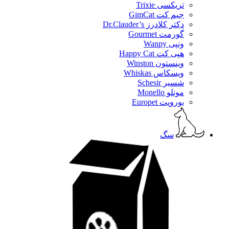
تریکسی Trixie
جیم کت GimCat
دکتر کلادرز Dr.Clauder’s
گورمت Gourmet
ونپی Wanpy
هپی کت Happy Cat
وینستون Winston
ویسکاس Whiskas
شسیر Schesir
مونلو Monello
یوروپت Europet
سگ