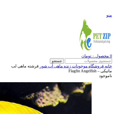
09108290600
منو
0
محصول
۰
تومان
جستجو
خانه
فروشگاه
موجودات زنده
ماهی آب شور
فرشته ماهی لب
ماتیکی – Flagfin Angelfish
ناموجود