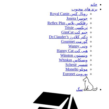
خانه
برند های محبوب
رویال کنین Royal Canin
جوسرا Josera
رفلکس پلاس Reflex Plus
تریکسی Trixie
جیم کت GimCat
دکتر کلادرز Dr.Clauder’s
گورمت Gourmet
ونپی Wanpy
هپی کت Happy Cat
وینستون Winston
ویسکاس Whiskas
شسیر Schesir
مونلو Monello
یوروپت Europet
سگ