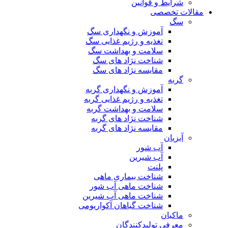
شرایط و قوانین
مقالات تخصصی
سگ
آموزش و نگهداری سگ
تغذیه و رژیم غذایی سگ
سلامت و بهداشت سگ
شناخت نژاد های سگ
مقایسه نژاد های سگ
گربه
آموزش و نگهداری گربه
تغذیه و رژیم غذایی گربه
سلامت و بهداشت گربه
شناخت نژاد های گربه
مقایسه نژاد های گربه
آبزیان
آب شور
آب شیرین
پلنت
شناخت بیماری ماهی
شناخت ماهی آب شور
شناخت ماهی آب شیرین
شناخت گیاهان آکواریومی
ماکیان
معرفی تولیدکنندگان