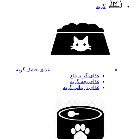
گربه
غذای خشک گربه
غذای گربه بالغ
غذای بچه گربه
غذای درمانی گربه