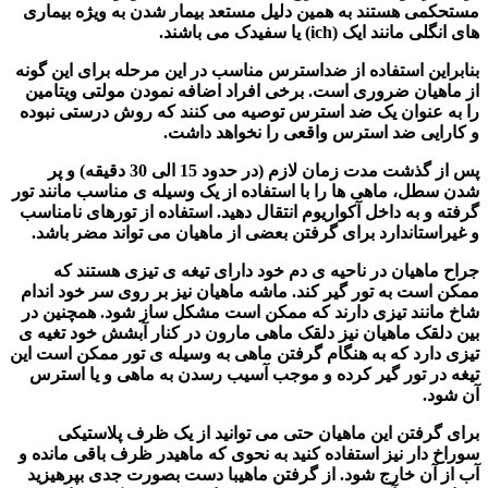
مستحکمی هستند به همین دلیل مستعد بیمار شدن به ویژه بیماری
های انگلی مانند ایک (ich) یا سفیدک می باشند.
بنابراین استفاده از ضداسترس مناسب در این مرحله برای این گونه
از ماهیان ضروری است. برخی افراد اضافه نمودن مولتی ویتامین
را به عنوان یک ضد استرس توصیه می کنند که روش درستی نبوده
و کارایی ضد استرس واقعی را نخواهد داشت.
پس از گذشت مدت زمان لازم (در حدود 15 الی 30 دقیقه) و پر
شدن سطل،
ماهی ها
را با استفاده از یک وسیله ی مناسب مانند تور
گرفته و به داخل آکواریوم انتقال دهید. استفاده از تورهای نامناسب
و غیراستاندارد برای گرفتن بعضی از ماهیان می تواند مضر باشد.
جراح ماهیان در ناحیه ی دم خود دارای تیغه ی تیزی هستند که
ممکن است به تور گیر کند. ماشه ماهیان نیز بر روی سر خود اندام
شاخ مانند تیزی دارند که ممکن است مشکل ساز شود. همچنین در
بین دلقک ماهیان نیز دلقک ماهی مارون در کنار آبشش خود تغیه ی
تیزی دارد که به هنگام گرفتن ماهی به وسیله ی تور ممکن است این
تیغه در تور گیر کرده و موجب آسیب رسدن به ماهی و یا استرس
آن شود.
برای گرفتن این ماهیان حتی می توانید از یک ظرف پلاستیکی
سوراخ دار نیز استفاده کنید به نحوی که ماهیدر ظرف باقی مانده و
آب از آن خارج شود. از گرفتن ماهیبا دست بصورت جدی بپرهیزید