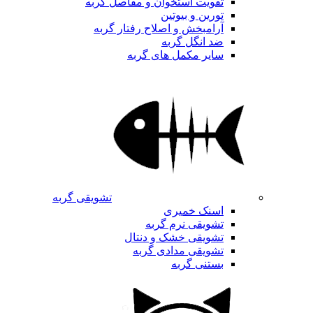
تقویت استخوان و مفاصل گربه
تورین و بیوتین
آرامبخش و اصلاح رفتار گربه
ضد انگل گربه
سایر مکمل های گربه
تشویقی گربه
اسنک خمیری
تشویقی نرم گربه
تشویقی خشک و دنتال
تشویقی مدادی گربه
بستنی گربه