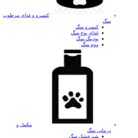
کنسرو و غذای مرطوب
سگ
کنسرو سگ
غذای پوچ سگ
پودینگ سگ
ووم سگ
مکمل و
درمانی سگ
شیرخشک سگ