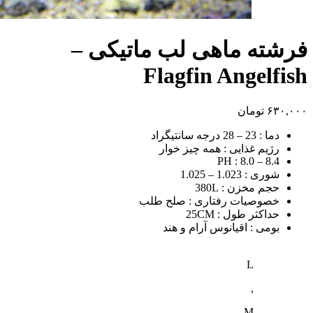
فرشته ماهی لب ماتیکی –
Flagfin Angelfish
۶۳۰,۰۰۰
تومان
دما :
23 – 28 درجه سانتیگراد
رژیم غذایی :
همه چیز خوار
PH :
8.0 – 8.4
شوری :
1.023 – 1.025
حجم مخزن :
380L
خصوصیات رفتاری :
صلح طلب
حداکثر طول :
25CM
بومی :
اقیانوس آرام و هند
L
,
M