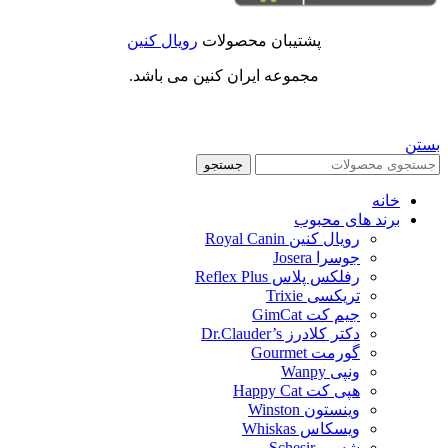
پشتیبان محصولات
رویال کنین
مجموعه ایران کنین می باشد.
بستن
جستجو
خانه
برند های محبوب
رویال کنین Royal Canin
جوسرا Josera
رفلکس پلاس Reflex Plus
تریکسی Trixie
جیم کت GimCat
دکتر کلادرز Dr.Clauder’s
گورمت Gourmet
ونپی Wanpy
هپی کت Happy Cat
وینستون Winston
ویسکاس Whiskas
شسیر Schesir