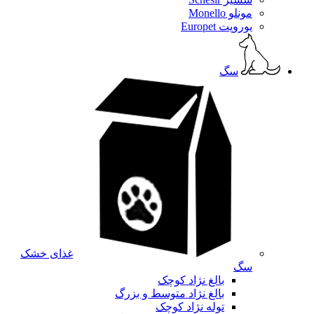
مونلو Monello
یوروپت Europet
سگ
غذای خشک
سگ
بالغ نژاد کوچک
بالغ نژاد متوسط و بزرگ
توله نژاد کوچک