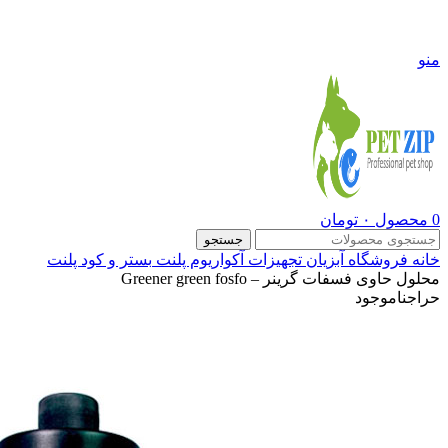
09108290600
منو
0
محصول
۰
تومان
جستجو
خانه
فروشگاه
آبزیان
تجهیزات آکواریوم پلنت
بستر و کود پلنت
محلول حاوی فسفات گرینر – Greener green fosfo
حراج
ناموجود