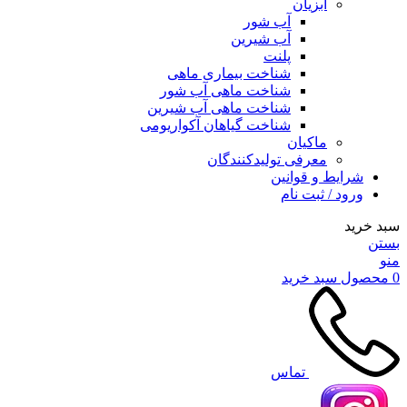
آبزیان
آب شور
آب شیرین
پلنت
شناخت بیماری ماهی
شناخت ماهی آب شور
شناخت ماهی آب شیرین
شناخت گیاهان آکواریومی
ماکیان
معرفی تولیدکنندگان
شرایط و قوانین
ورود / ثبت نام
سبد خرید
بستن
منو
0
محصول
سبد خرید
تماس