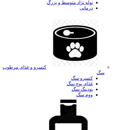
توله نژاد متوسط و بزرگ
درمانی
کنسرو و غذای مرطوب
سگ
کنسرو سگ
غذای پوچ سگ
پودینگ سگ
ووم سگ