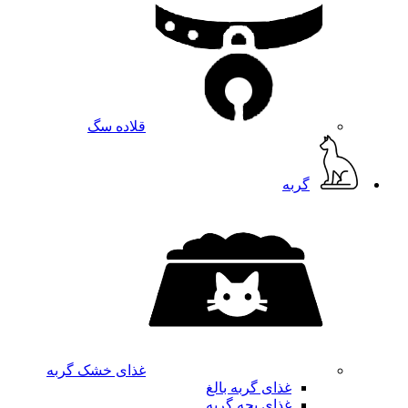
قلاده سگ
گربه
غذای خشک گربه
غذای گربه بالغ
غذای بچه گربه