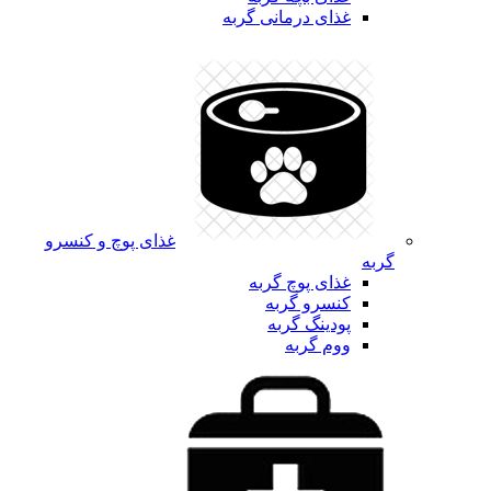
غذای درمانی گربه
غذای پوچ و کنسرو
گربه
غذای پوچ گربه
کنسرو گربه
پودینگ گربه
ووم گربه