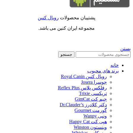
پشتیبان محصولات
رویال کنین
مجموعه ایران کنین می باشد.
بستن
جستجو
خانه
برند های محبوب
رویال کنین Royal Canin
جوسرا Josera
رفلکس پلاس Reflex Plus
تریکسی Trixie
جیم کت GimCat
دکتر کلادرز Dr.Clauder’s
گورمت Gourmet
ونپی Wanpy
هپی کت Happy Cat
وینستون Winston
ویسکاس Whiskas