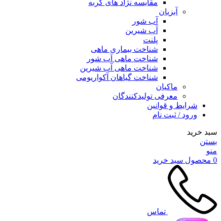
مقایسه نژاد های گربه
آبزیان
آب شور
آب شیرین
پلنت
شناخت بیماری ماهی
شناخت ماهی آب شور
شناخت ماهی آب شیرین
شناخت گیاهان آکواریومی
ماکیان
معرفی تولیدکنندگان
شرایط و قوانین
ورود / ثبت نام
سبد خرید
بستن
منو
0
محصول
سبد خرید
تماس