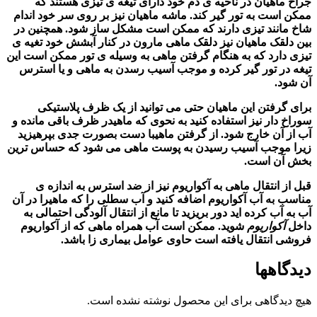
جراح ماهیان در ناحیه ی دم خود دارای تیغه ی تیزی هستند که
ممکن است به تور گیر کند. ماشه ماهیان نیز بر روی سر خود اندام
شاخ مانند تیزی دارند که ممکن است مشکل ساز شود. همچنین در
بین دلقک ماهیان نیز دلقک ماهی مارون در کنار آبشش خود تغیه ی
تیزی دارد که به هنگام گرفتن ماهی به وسیله ی تور ممکن است این
تیغه در تور گیر کرده و موجب آسیب رسدن به ماهی و یا استرس
آن شود.
برای گرفتن این ماهیان حتی می توانید از یک ظرف پلاستیکی
سوراخ دار نیز استفاده کنید به نحوی که ماهیدر ظرف باقی مانده و
آب از آن خارج شود. از گرفتن ماهیبا دست بصورت جدی بپرهیزید
زیرا موجب آسیب رسیدن به پوست ماهی می شود که حساس ترین
بخش آن است.
قبل از انتقال ماهی به آکواریوم نیز از ضد استرس به اندازه ی
مناسب به آب
آکواریوم
اضافه کنید و آب سطلی را که ماهیرا در آن
آب به آب
کرده اید دور بریزید تا مانع از انتقال آلودگی احتمالی به
داخل
آکواریوم
شوید. ممکن است آب همراه ماهی که از
آکواریوم
فروشی انتقال یافته است حاوی عوامل بیماری زا باشد.
دیدگاهها
هیچ دیدگاهی برای این محصول نوشته نشده است.