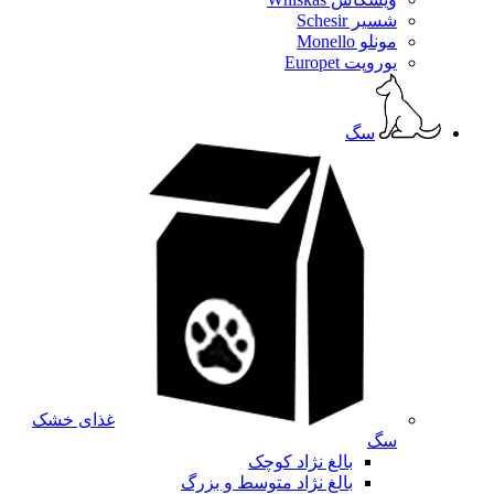
شسیر Schesir
مونلو Monello
یوروپت Europet
سگ
غذای خشک
سگ
بالغ نژاد کوچک
بالغ نژاد متوسط و بزرگ