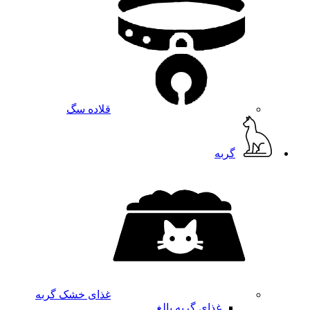
قلاده سگ
گربه
غذای خشک گربه
غذای گربه بالغ