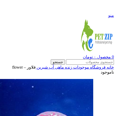
09108290600
منو
0
محصول
۰
تومان
جستجو
خانه
فروشگاه
موجودات زنده
ماهی آب شیرین
فلاور – flower
ناموجود