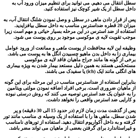
سطل انتقال می دهیم. می توانید برای تنظیم میزان ورود آب به
داخل سطل از یک شیر کوچک نیز استفاده کنید.
پس از قرار دادن
ماهی
در سطل و وصل نمودن شلنگ انتقال آب، به
میزان 20 قطره ضداسترس مناسب به داخل سطل بیافزایدید.
استفاده از ضد استرس در این مرحله بسیار حیاتی و مهم است زیرا
موجب تقویت لایه ی موکوسی موجود بر روی پوست می شود.
وظیفه این لایه محافظت از پوست
ماهی
و ممانعت از ورود عوامل
بیماری زا به داخل بدن ماهیو چسبیدن انگل ها به پوست می باشد.
برخی از گونه ها مانند جراح ماهیان فاقد لایه ی موکوسی
مستحکمی هستند به همین دلیل مستعد بیمار شدن به ویژه بیماری
های انگلی مانند ایک (ich) یا سفیدک می باشند.
بنابراین استفاده از ضداسترس مناسب در این مرحله برای این گونه
از ماهیان ضروری است. برخی افراد اضافه نمودن مولتی ویتامین
را به عنوان یک ضد استرس توصیه می کنند که روش درستی نبوده
و کارایی ضد استرس واقعی را نخواهد داشت.
پس از گذشت مدت زمان لازم (در حدود 15 الی 30 دقیقه) و پر
شدن سطل،
ماهی ها
را با استفاده از یک وسیله ی مناسب مانند تور
گرفته و به داخل آکواریوم انتقال دهید. استفاده از تورهای نامناسب
و غیراستاندارد برای گرفتن بعضی از ماهیان می تواند مضر باشد.