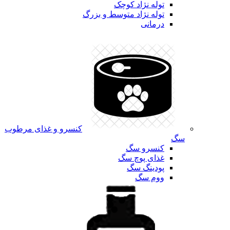
توله نژاد کوچک
توله نژاد متوسط و بزرگ
درمانی
کنسرو و غذای مرطوب
سگ
کنسرو سگ
غذای پوچ سگ
پودینگ سگ
ووم سگ