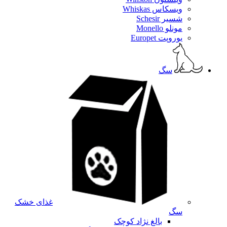
ویسکاس Whiskas
شسیر Schesir
مونلو Monello
یوروپت Europet
سگ
غذای خشک
سگ
بالغ نژاد کوچک