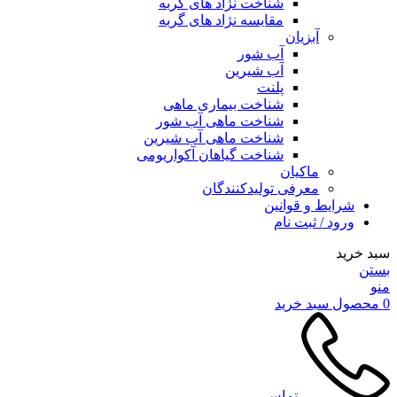
شناخت نژاد های گربه
مقایسه نژاد های گربه
آبزیان
آب شور
آب شیرین
پلنت
شناخت بیماری ماهی
شناخت ماهی آب شور
شناخت ماهی آب شیرین
شناخت گیاهان آکواریومی
ماکیان
معرفی تولیدکنندگان
شرایط و قوانین
ورود / ثبت نام
سبد خرید
بستن
منو
0
محصول
سبد خرید
تماس