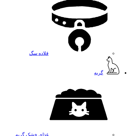
قلاده سگ
گربه
غذای خشک گربه