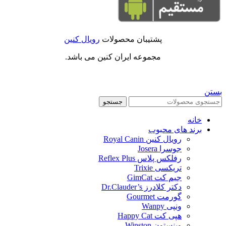
پشتیبان محصولات
رویال کنین
مجموعه ایران کنین می باشد.
بستن
جستجو
خانه
برند های محبوب
رویال کنین Royal Canin
جوسرا Josera
رفلکس پلاس Reflex Plus
تریکسی Trixie
جیم کت GimCat
دکتر کلادرز Dr.Clauder’s
گورمت Gourmet
ونپی Wanpy
هپی کت Happy Cat
وینستون Winston