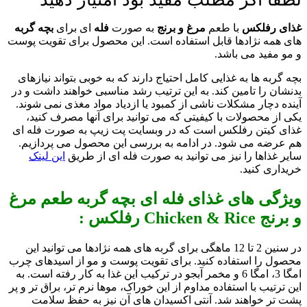
غذای رفلکس
با طعم
مرغ و برنج
به صورت
فله
ای برای
بچه گربه
های همه نژادها قابل استفاده است. این محصول برای تقویت پوست
و مو مفید می باشد.
بچه گربه ها به غذایی کامل احتیاج دارند که به خوبی بتواند نیازهای
بدنشان را تامین کند. به این ترتیب رشد مناسبی خواهند داشت و در
آینده دچار مشکلات ناشی از کمبود یا ازدیاد مواد مغذی نمی شوند.
یکی از محصولات با کیفیتی که می توانید برای آنها مصرف کنید،
غذای کیتن رفلکس است که در وبسایت پت زیپ به صورت فله ای
هم عرضه می شود. در ادامه به بررسی این محصول می پردازیم.
سایر غذاها را نیز می توانید به صورت فله ای از طریق
این لینک
خریداری کنید.
ویژگی های غذای فله ای بچه گربه طعم مرغ
و برنج Chicken & Rice رفلکس :
در سنین 2 تا 12 ماهگی برای گربه های همه نژادها می توانید این
محصول را استفاده کنید. برای تقویت پوست و مو از اسیدهای چرب
امگا 3، امگا 6 و مخمر آبجو در ترکیب این غذا به کار رفته است. به
این ترتیب با استفاده مداوم از این خوراک، موها نرم تر، براق تر و پر
پشت تر خواهند شد. آنتی اکسیدان های آن نیز به حفظ سلامت