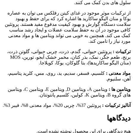
سلول های بدن کمک می کنند.
از ترکیبات موثر موجود در غذای کیتن رفلکس می توان به عصاره
یوکا و منان الیگو ساکارید ها اشاره کرد که برای حفظ و بهبود
سلامت دستگاه گوارش و بهبود کیفیت مدفوع مفید هستند. پروتئین
کافی موجود در آن به حفظ سلامت عضلات و ایجاد رشد مناسب
کمک می کند. همچنین به خوبی می تواند ویتامین ها و مواد معدنی
مورد نیاز را تامین کند.
ترکیبات :
پروتئین حیوانی، گندم، ذرت، چربی حیوانی، گلوتن ذرت،
برنج، طعم جگر، نمک، بذر کتان، مخمر خشک آبجو، تورین، MOS
(منان الیگو ساکاریدها)، بتا گلوکان، یوکا، کویلاجا.
مواد معدنی :
کلسیم، فسفر، سدیم، ید، روی، مس، کلرید پتاسیم،
آهن، سلنیوم.
ویتامین ها :
ویتامین
A، ویتامین
D, ویتامین
E، ویتامین
C، ویتامین
های گروه B
، ویتامین
K، کولین، کلسیم پانتوتتان.
آنالیز ترکیبات :
پروتئین 37%، چربی 20%، مواد معدنی 8%، فیبر 3%.
دیدگاهها
هیچ دیدگاهی برای این محصول نوشته نشده است.