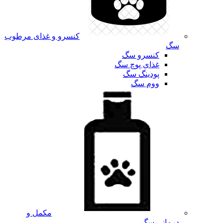
کنسرو و غذای مرطوب
سگ
کنسرو سگ
غذای پوچ سگ
پودینگ سگ
ووم سگ
مکمل و
درمانی سگ