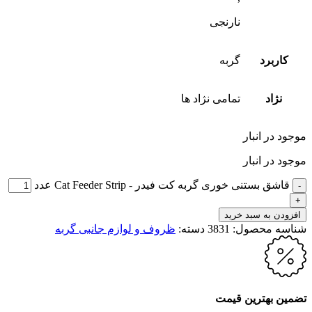
نارنجی
کاربرد
گربه
نژاد
تمامی نژاد ها
موجود در انبار
موجود در انبار
قاشق بستنی خوری گربه کت فیدر - Cat Feeder Strip عدد
افزودن به سبد خرید
شناسه محصول:
3831
دسته:
ظروف و لوازم جانبی گربه
تضمین بهترین قیمت