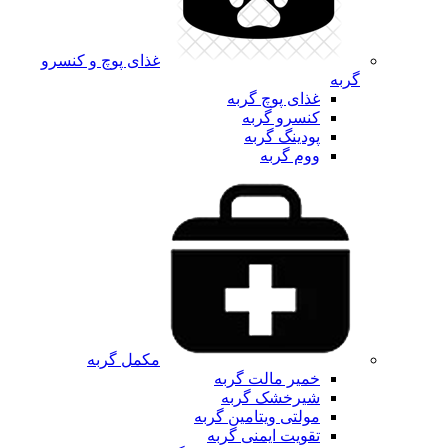
غذای پوچ و کنسرو
گربه
غذای پوچ گربه
کنسرو گربه
پودینگ گربه
ووم گربه
مکمل گربه
خمیر مالت گربه
شیرخشک گربه
مولتی ویتامین گربه
تقویت ایمنی گربه