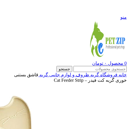
09108290600
منو
0
محصول
۰
تومان
جستجو
خانه
فروشگاه
گربه
ظروف و لوازم جانبی گربه
قاشق بستنی
خوری گربه کت فیدر – Cat Feeder Strip