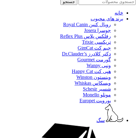
جستجو
خانه
برند های محبوب
رویال کنین Royal Canin
جوسرا Josera
رفلکس پلاس Reflex Plus
تریکسی Trixie
جیم کت GimCat
دکتر کلادرز Dr.Clauder’s
گورمت Gourmet
ونپی Wanpy
هپی کت Happy Cat
وینستون Winston
ویسکاس Whiskas
شسیر Schesir
مونلو Monello
یوروپت Europet
سگ