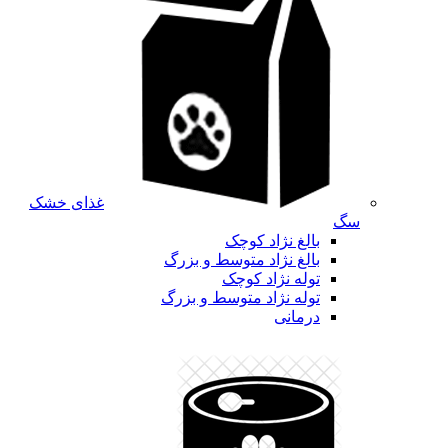
غذای خشک
سگ
بالغ نژاد کوچک
بالغ نژاد متوسط و بزرگ
توله نژاد کوچک
توله نژاد متوسط و بزرگ
درمانی