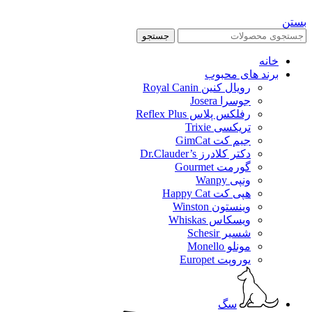
بستن
جستجو
خانه
برند های محبوب
رویال کنین Royal Canin
جوسرا Josera
رفلکس پلاس Reflex Plus
تریکسی Trixie
جیم کت GimCat
دکتر کلادرز Dr.Clauder’s
گورمت Gourmet
ونپی Wanpy
هپی کت Happy Cat
وینستون Winston
ویسکاس Whiskas
شسیر Schesir
مونلو Monello
یوروپت Europet
سگ