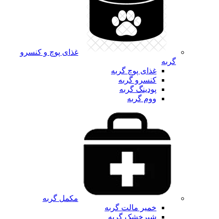
غذای پوچ و کنسرو
گربه
غذای پوچ گربه
کنسرو گربه
پودینگ گربه
ووم گربه
مکمل گربه
خمیر مالت گربه
شیرخشک گربه