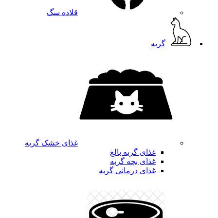
قلاده سگ
گربه
غذای خشک گربه
غذای گربه بالغ
غذای بچه گربه
غذای درمانی گربه