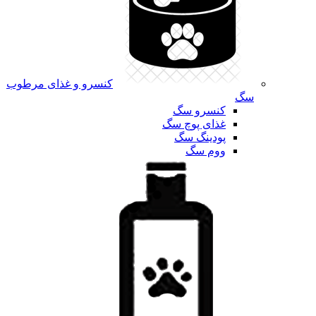
کنسرو و غذای مرطوب
سگ
کنسرو سگ
غذای پوچ سگ
پودینگ سگ
ووم سگ