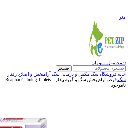
09108290600
منو
0
محصول
۰
تومان
جستجو
خانه
فروشگاه
سگ
مکمل و درمانی سگ
آرامبخش و اصلاح رفتار
سگ
قرص آرام بخش سگ و گربه بیفار – Beaphar Calming Tablets
ناموجود