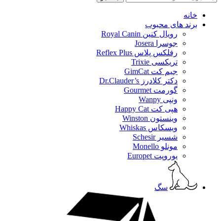
خانه
برند های محبوب
رویال کنین Royal Canin
جوسرا Josera
رفلکس پلاس Reflex Plus
تریکسی Trixie
جیم کت GimCat
دکتر کلادرز Dr.Clauder’s
گورمت Gourmet
ونپی Wanpy
هپی کت Happy Cat
وینستون Winston
ویسکاس Whiskas
شسیر Schesir
مونلو Monello
یوروپت Europet
سگ