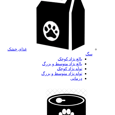
غذای خشک
سگ
بالغ نژاد کوچک
بالغ نژاد متوسط و بزرگ
توله نژاد کوچک
توله نژاد متوسط و بزرگ
درمانی