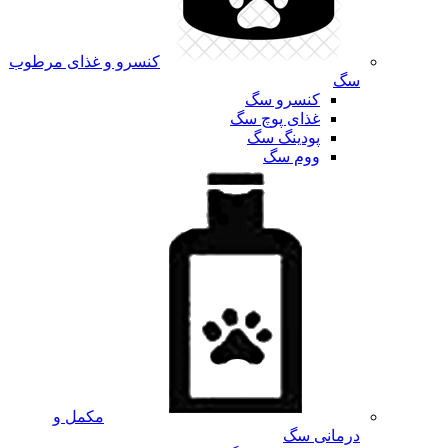
کنسرو و غذای مرطوب
سگ
کنسرو سگ
غذای پوچ سگ
پودینگ سگ
ووم سگ
مکمل و
درمانی سگ