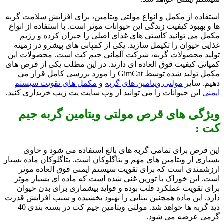
استفاده از مکمل و انواع مولتی ویتامین، برای افزایش سلامت گربه
ها و بهبود کیفیت زندگی این حیوانات موثر است. با استفاده از انواع
مکمل می توانید کاستی های غذای اصلی را جبران کرده و رژیم
غذایی حیوان را تکیمل سازید. یکی از کمپانی های پیشرو در زمینه
تولید محصولات گربه، شرکت آلمانی جیم کت است. محصولات این
کمپانی کیفیت فوق العاده ای دارند. در این مطلب یکی از قرص های
مکمل تولید شده توسط GimCat را مورد بررسی کامل قرار می
دهیم. سایر
مولتی ویتامین های گربه
و
مکمل های تقویت سیستم
ایمنی
این حیوانات را می توانید از وب سایت پت زیپ خریداری کنید.
ویژگی های قرص مولتی ویتامین گربه جیم
کت :
این قرص برای تمامی گربه های بالغ استفاده می شود و حاوی
بسیاری از ویتامین های مهم و بتاگلوکان است. بتاگلوکان ماده بسیار
ارزشمندی است که برای تقویت سیستم ایمنی فوق العاده موثر
است. این خوراک با تورین غنی شده است که ماده ای بسیار موثر
برای تقویت عملکرد قلب بوده و فواید بیشماری برای بدن حیوان
دارد. این ماده همچنین بینایی را بهبود بخشیده و سبب افزایش قدرت
دید گربه ها خواهد شد. مولتی ویتامین جیم کت در بسته بندی 40
گرمی عرضه می شود.