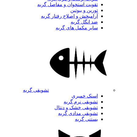
تقویت استخوان و مفاصل گربه
تورین و بیوتین
آرامبخش و اصلاح رفتار گربه
ضد انگل گربه
سایر مکمل های گربه
تشویقی گربه
اسنک خمیری
تشویقی نرم گربه
تشویقی خشک و دنتال
تشویقی مدادی گربه
بستنی گربه