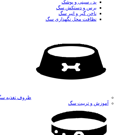
پد ، سینی و پوشک
برس و دستکش سگ
ناخن گیر و انبر سگ
نظافت محل نگهداری سگ
ظروف تغذیه س
آموزش و تربیت سگ