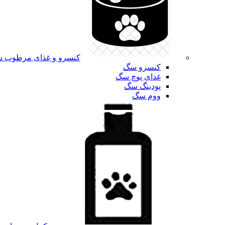
کنسرو و غذای مرطوب 
کنسرو سگ
غذای پوچ سگ
پودینگ سگ
ووم سگ