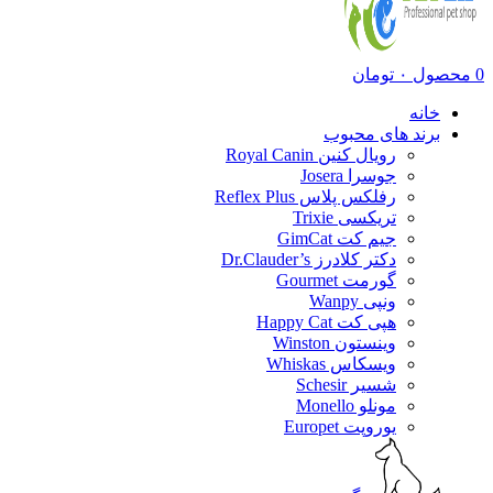
0
محصول
۰
تومان
خانه
برند های محبوب
رویال کنین Royal Canin
جوسرا Josera
رفلکس پلاس Reflex Plus
تریکسی Trixie
جیم کت GimCat
دکتر کلادرز Dr.Clauder’s
گورمت Gourmet
ونپی Wanpy
هپی کت Happy Cat
وینستون Winston
ویسکاس Whiskas
شسیر Schesir
مونلو Monello
یوروپت Europet