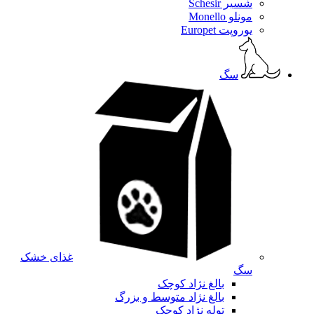
شسیر Schesir
مونلو Monello
یوروپت Europet
سگ
غذای خشک
سگ
بالغ نژاد کوچک
بالغ نژاد متوسط و بزرگ
توله نژاد کوچک