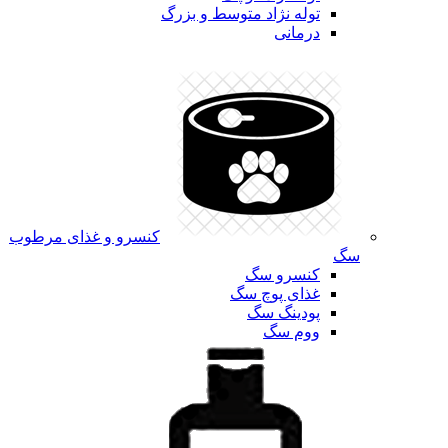
توله نژاد متوسط و بزرگ
درمانی
کنسرو و غذای مرطوب
سگ
کنسرو سگ
غذای پوچ سگ
پودینگ سگ
ووم سگ