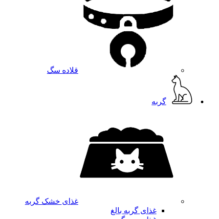
قلاده سگ
گربه
غذای خشک گربه
غذای گربه بالغ