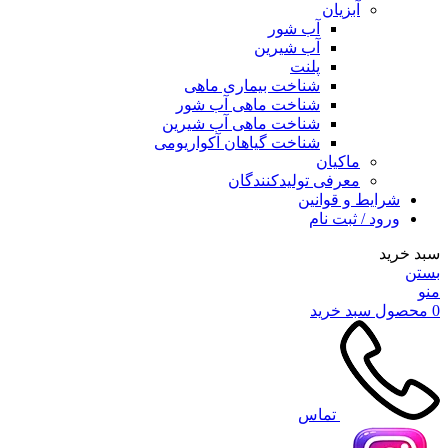
آبزیان
آب شور
آب شیرین
پلنت
شناخت بیماری ماهی
شناخت ماهی آب شور
شناخت ماهی آب شیرین
شناخت گیاهان آکواریومی
ماکیان
معرفی تولیدکنندگان
شرایط و قوانین
ورود / ثبت نام
سبد خرید
بستن
منو
0
محصول
سبد خرید
تماس