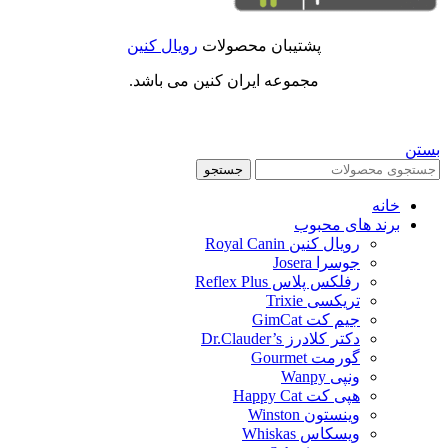
پشتیبان محصولات
رویال کنین
مجموعه ایران کنین می باشد.
بستن
جستجو
خانه
برند های محبوب
رویال کنین Royal Canin
جوسرا Josera
رفلکس پلاس Reflex Plus
تریکسی Trixie
جیم کت GimCat
دکتر کلادرز Dr.Clauder’s
گورمت Gourmet
ونپی Wanpy
هپی کت Happy Cat
وینستون Winston
ویسکاس Whiskas