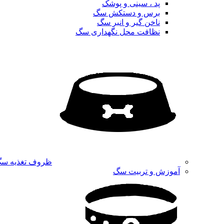
پد ، سینی و پوشک
برس و دستکش سگ
ناخن گیر و انبر سگ
نظافت محل نگهداری سگ
ظروف تغذیه س
آموزش و تربیت سگ