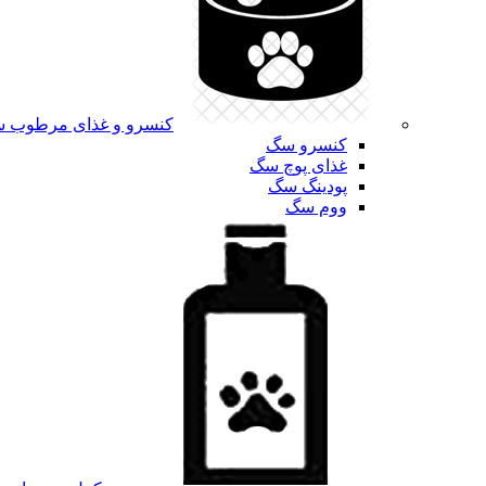
کنسرو و غذای مرطوب 
کنسرو سگ
غذای پوچ سگ
پودینگ سگ
ووم سگ