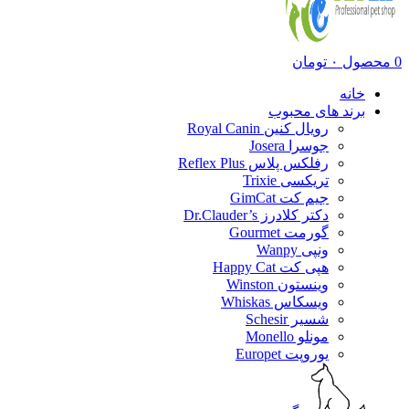
0
محصول
۰
تومان
خانه
برند های محبوب
رویال کنین Royal Canin
جوسرا Josera
رفلکس پلاس Reflex Plus
تریکسی Trixie
جیم کت GimCat
دکتر کلادرز Dr.Clauder’s
گورمت Gourmet
ونپی Wanpy
هپی کت Happy Cat
وینستون Winston
ویسکاس Whiskas
شسیر Schesir
مونلو Monello
یوروپت Europet