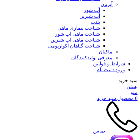
آبزیان
آب شور
آب شیرین
پلنت
شناخت بیماری ماهی
شناخت ماهی آب شور
شناخت ماهی آب شیرین
شناخت گیاهان آکواریومی
ماکیان
معرفی تولیدکنندگان
شرایط و قوانین
ورود / ثبت نام
سبد خرید
بستن
منو
0
محصول
سبد خرید
تماس