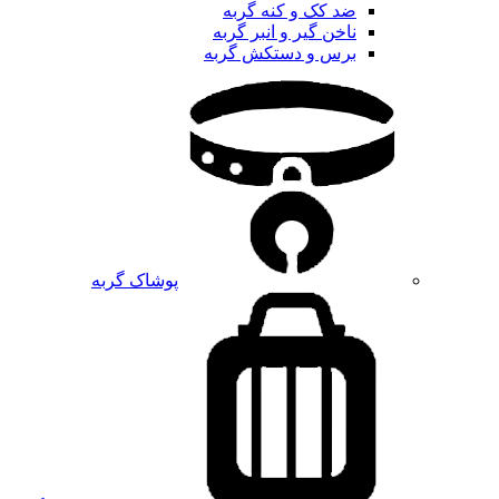
ضد کک و کنه گربه
ناخن گیر و انبر گربه
برس و دستکش گربه
پوشاک گربه