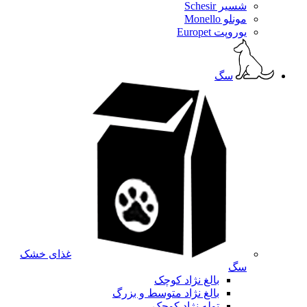
شسیر Schesir
مونلو Monello
یوروپت Europet
سگ
غذای خشک
سگ
بالغ نژاد کوچک
بالغ نژاد متوسط و بزرگ
توله نژاد کوچک