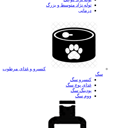
توله نژاد متوسط و بزرگ
درمانی
کنسرو و غذای مرطوب
سگ
کنسرو سگ
غذای پوچ سگ
پودینگ سگ
ووم سگ