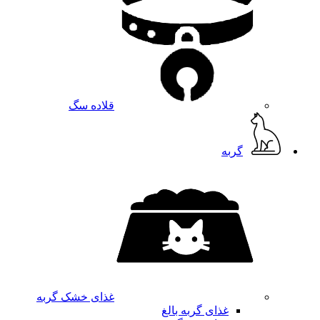
قلاده سگ
گربه
غذای خشک گربه
غذای گربه بالغ