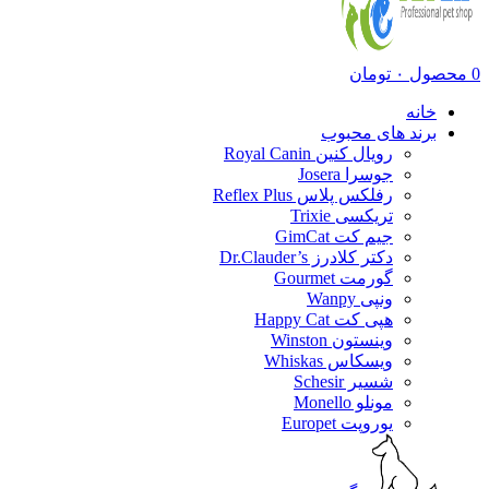
0
محصول
۰
تومان
خانه
برند های محبوب
رویال کنین Royal Canin
جوسرا Josera
رفلکس پلاس Reflex Plus
تریکسی Trixie
جیم کت GimCat
دکتر کلادرز Dr.Clauder’s
گورمت Gourmet
ونپی Wanpy
هپی کت Happy Cat
وینستون Winston
ویسکاس Whiskas
شسیر Schesir
مونلو Monello
یوروپت Europet