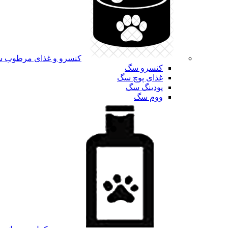
کنسرو و غذای مرطوب 
کنسرو سگ
غذای پوچ سگ
پودینگ سگ
ووم سگ