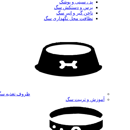
پد ، سینی و پوشک
برس و دستکش سگ
ناخن گیر و انبر سگ
نظافت محل نگهداری سگ
ظروف تغذیه س
آموزش و تربیت سگ