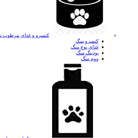
کنسرو و غذای مرطوب 
کنسرو سگ
غذای پوچ سگ
پودینگ سگ
ووم سگ