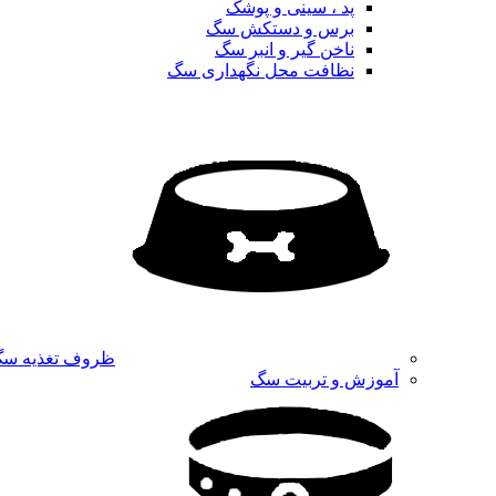
پد ، سینی و پوشک
برس و دستکش سگ
ناخن گیر و انبر سگ
نظافت محل نگهداری سگ
ظروف تغذیه س
آموزش و تربیت سگ