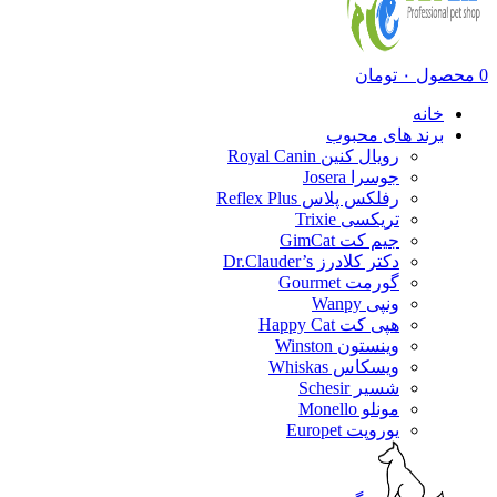
0
محصول
۰
تومان
خانه
برند های محبوب
رویال کنین Royal Canin
جوسرا Josera
رفلکس پلاس Reflex Plus
تریکسی Trixie
جیم کت GimCat
دکتر کلادرز Dr.Clauder’s
گورمت Gourmet
ونپی Wanpy
هپی کت Happy Cat
وینستون Winston
ویسکاس Whiskas
شسیر Schesir
مونلو Monello
یوروپت Europet