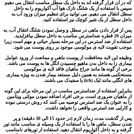
که در آن قرار گرفته اند به داخل یک سطل مناسب انتقال می دهیم
سپس با استفاده از یک شلنگ نازک هوا آب آکواریوم را به داخل
سطل انتقال می دهیم. می توانید برای تنظیم میزان ورود آب به
داخل سطل از یک شیر کوچک نیز استفاده کنید.
پس از قرار دادن
ماهی
در سطل و وصل نمودن شلنگ انتقال آب، به
میزان 20 قطره ضداسترس مناسب به داخل سطل بیافزایدید.
استفاده از ضد استرس در این مرحله بسیار حیاتی و مهم است زیرا
موجب تقویت لایه ی موکوسی موجود بر روی پوست می شود.
وظیفه این لایه محافظت از پوست
ماهی
و ممانعت از ورود عوامل
بیماری زا به داخل بدن ماهیو چسبیدن انگل ها به پوست می باشد.
برخی از گونه ها مانند جراح ماهیان فاقد لایه ی موکوسی
مستحکمی هستند به همین دلیل مستعد بیمار شدن به ویژه بیماری
های انگلی مانند ایک (ich) یا سفیدک می باشند.
بنابراین استفاده از ضداسترس مناسب در این مرحله برای این گونه
از ماهیان ضروری است. برخی افراد اضافه نمودن مولتی ویتامین
را به عنوان یک ضد استرس توصیه می کنند که روش درستی نبوده
و کارایی ضد استرس واقعی را نخواهد داشت.
پس از گذشت مدت زمان لازم (در حدود 15 الی 30 دقیقه) و پر
شدن سطل،
ماهی ها
را با استفاده از یک وسیله ی مناسب مانند تور
گرفته و به داخل آکواریوم انتقال دهید. استفاده از تورهای نامناسب