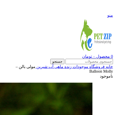
09108290600
منو
0
محصول
۰
تومان
جستجو
خانه
فروشگاه
موجودات زنده
ماهی آب شیرین
مولی بالن –
Balloon Molly
ناموجود