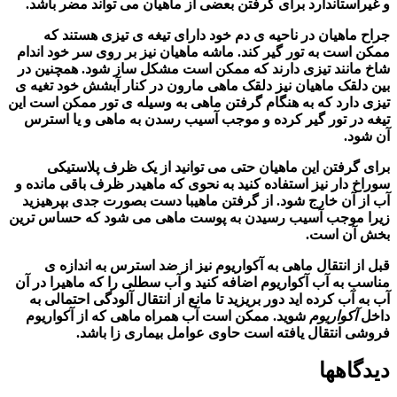
و غیراستاندارد برای گرفتن بعضی از ماهیان می تواند مضر باشد.
جراح ماهیان در ناحیه ی دم خود دارای تیغه ی تیزی هستند که
ممکن است به تور گیر کند. ماشه ماهیان نیز بر روی سر خود اندام
شاخ مانند تیزی دارند که ممکن است مشکل ساز شود. همچنین در
بین دلقک ماهیان نیز دلقک ماهی مارون در کنار آبشش خود تغیه ی
تیزی دارد که به هنگام گرفتن ماهی به وسیله ی تور ممکن است این
تیغه در تور گیر کرده و موجب آسیب رسدن به ماهی و یا استرس
آن شود.
برای گرفتن این ماهیان حتی می توانید از یک ظرف پلاستیکی
سوراخ دار نیز استفاده کنید به نحوی که ماهیدر ظرف باقی مانده و
آب از آن خارج شود. از گرفتن ماهیبا دست بصورت جدی بپرهیزید
زیرا موجب آسیب رسیدن به پوست ماهی می شود که حساس ترین
بخش آن است.
قبل از انتقال ماهی به آکواریوم نیز از ضد استرس به اندازه ی
مناسب به آب
آکواریوم
اضافه کنید و آب سطلی را که ماهیرا در آن
آب به آب
کرده اید دور بریزید تا مانع از انتقال آلودگی احتمالی به
داخل
آکواریوم
شوید. ممکن است آب همراه ماهی که از
آکواریوم
فروشی انتقال یافته است حاوی عوامل بیماری زا باشد.
دیدگاهها