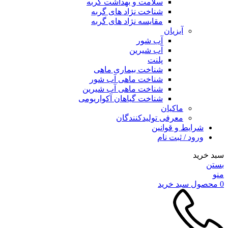
سلامت و بهداشت گربه
شناخت نژاد های گربه
مقایسه نژاد های گربه
آبزیان
آب شور
آب شیرین
پلنت
شناخت بیماری ماهی
شناخت ماهی آب شور
شناخت ماهی آب شیرین
شناخت گیاهان آکواریومی
ماکیان
معرفی تولیدکنندگان
شرایط و قوانین
ورود / ثبت نام
سبد خرید
بستن
منو
0
محصول
سبد خرید