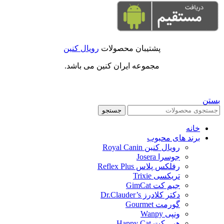
پشتیبان محصولات
رویال کنین
مجموعه ایران کنین می باشد.
بستن
جستجو
خانه
برند های محبوب
رویال کنین Royal Canin
جوسرا Josera
رفلکس پلاس Reflex Plus
تریکسی Trixie
جیم کت GimCat
دکتر کلادرز Dr.Clauder’s
گورمت Gourmet
ونپی Wanpy
هپی کت Happy Cat