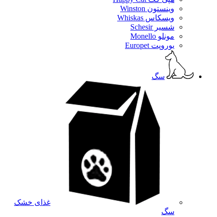
وینستون Winston
ویسکاس Whiskas
شسیر Schesir
مونلو Monello
یوروپت Europet
سگ
غذای خشک
سگ