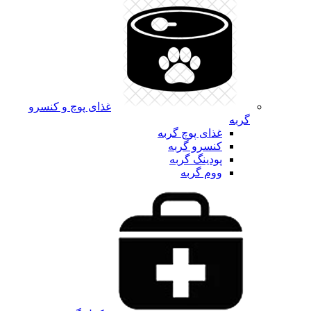
غذای پوچ و کنسرو
گربه
غذای پوچ گربه
کنسرو گربه
پودینگ گربه
ووم گربه