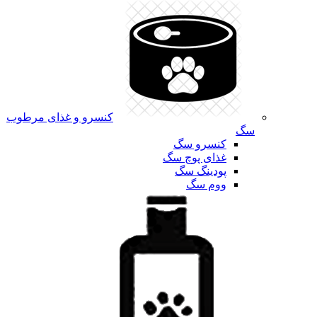
کنسرو و غذای مرطوب
سگ
کنسرو سگ
غذای پوچ سگ
پودینگ سگ
ووم سگ