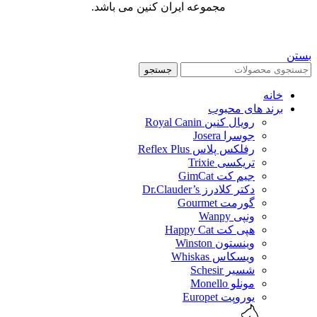
مجموعه ایران کنین می باشد.
بستن
جستجو
خانه
برند های محبوب
رویال کنین Royal Canin
جوسرا Josera
رفلکس پلاس Reflex Plus
تریکسی Trixie
جیم کت GimCat
دکتر کلادرز Dr.Clauder’s
گورمت Gourmet
ونپی Wanpy
هپی کت Happy Cat
وینستون Winston
ویسکاس Whiskas
شسیر Schesir
مونلو Monello
یوروپت Europet