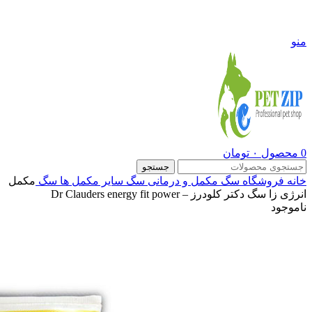
09108290600
منو
0
محصول
۰
تومان
جستجو
خانه
فروشگاه
سگ
مکمل و درمانی سگ
سایر مکمل ها سگ
مکمل
انرژی زا سگ دکتر کلودرز – Dr Clauders energy fit power
ناموجود