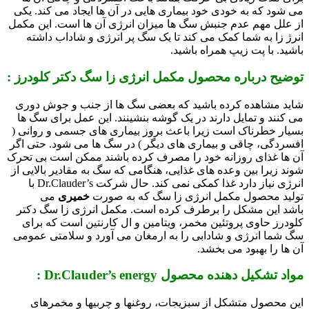
می شود که به خودی خود بیماری هایی در آن ها ایجاد می کند. یکی
از علل مهم عدم جنبش سگ ها میزان انرژی آن ها است. این مکمل
انرژ زا به شما کمک می کند تا یک سگ پر انرژی و شاداب داشته
باشید. با پت زیپ همراه باشید.
توضیح درباره محصول مکمل انرژی زا سگ دکتر کلودرز :
شاید مشاهده کرده باشید که بعضی سگ ها از جنب و جوش دوری
می کنند و تمایل دارند در یک گوشه بنشینند. این عمل برای سگ ها
بسیار خطرناک است زیرا باعث بروز بیماری های جسمی و روانی (
افسردگی، چاقی و بیماری های دیگر ) در سگ ها می شود. حتی اگر
آن ها غذای روزانه خود را مصرف کرده باشند ممکن است بی تحرک
شوند زیرا بین وعده های غذایی، هنگامی که سگ به مقادیر بالایی از
انرژی نیاز دارد غذا کمکی نمی کند. حال شرکت Dr.Clauder’s با
تولید محصول مکمل انرژی زا سگ که به صورت
خمیری
می
باشد این مشکل را برطرف کرده است. مکمل انرژی زا سگ دکتر
کلودرز حاوی پروتئین مخمر، ویتامین و ال کارنتین است که برای
سگ شما انرژی و شادابی را به ارمغان می آورد و سلامتی عمومی
آن ها را بهبود می بخشد.
مواد تشکیل دهنده محصول Dr.Clauder’s energy :
این محصول متشکل از سبزیجات، روغنها و چربیها و مخمرهای