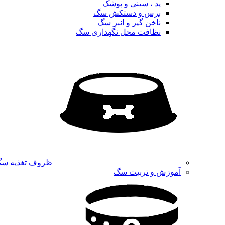
پد ، سینی و پوشک
برس و دستکش سگ
ناخن گیر و انبر سگ
نظافت محل نگهداری سگ
ظروف تغذیه س
آموزش و تربیت سگ