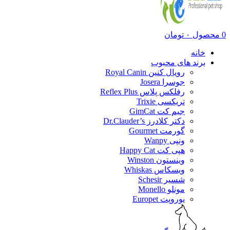
0
محصول
۰
تومان
خانه
برند های محبوب
رویال کنین Royal Canin
جوسرا Josera
رفلکس پلاس Reflex Plus
تریکسی Trixie
جیم کت GimCat
دکتر کلادرز Dr.Clauder’s
گورمت Gourmet
ونپی Wanpy
هپی کت Happy Cat
وینستون Winston
ویسکاس Whiskas
شسیر Schesir
مونلو Monello
یوروپت Europet