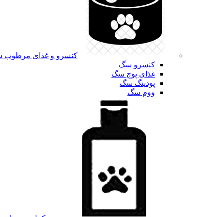
کنسرو و غذای مرطوب 
کنسرو سگ
غذای پوچ سگ
پودینگ سگ
ووم سگ