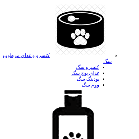
کنسرو و غذای مرطوب
سگ
کنسرو سگ
غذای پوچ سگ
پودینگ سگ
ووم سگ