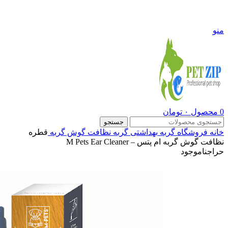
09108290600
منو
0
محصول
۰
تومان
جستجو
خانه
فروشگاه
گربه
بهداشتی گربه
نظافت گوش گربه
قطره
نظافت گوش گربه ام پتس – M Pets Ear Cleaner
حراج
ناموجود