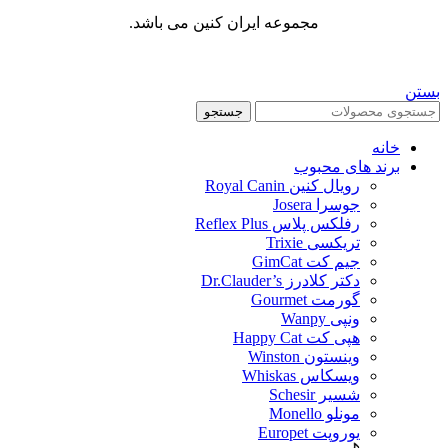
مجموعه ایران کنین می باشد.
بستن
جستجو
خانه
برند های محبوب
رویال کنین Royal Canin
جوسرا Josera
رفلکس پلاس Reflex Plus
تریکسی Trixie
جیم کت GimCat
دکتر کلادرز Dr.Clauder’s
گورمت Gourmet
ونپی Wanpy
هپی کت Happy Cat
وینستون Winston
ویسکاس Whiskas
شسیر Schesir
مونلو Monello
یوروپت Europet