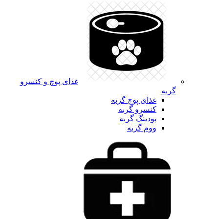
غذای پوچ و کنسرو
گربه
غذای پوچ گربه
کنسرو گربه
پودینگ گربه
ووم گربه